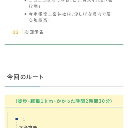
ニコニコ本陣で昼食、日光名水そば処「蕎
粋庵」
今市報徳二宮神社は、涼しげな境内で居
心地最高！
次回予告
今回のルート
（徒歩・距離１ｋｍ・かかった時間2時間30分）
１
下今市駅