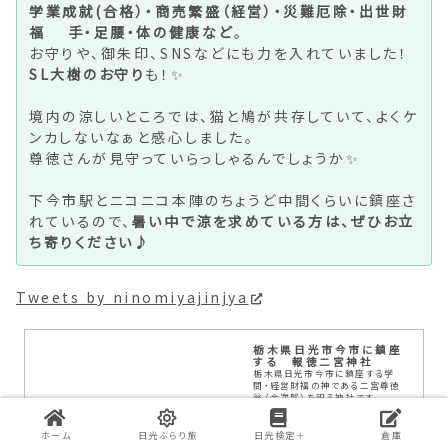
学業成就(合格）・商売繁盛（経営）・災難厄除・出世財
福 手・足腰・体の健康など
。
お守りや、御朱印、SNSなどにも力を入れていました！
SL大樹のお守り
も！✨
境内の涼しいところでは、猫と鳩が共存していて、よくケ
ンカしないなぁと感心しました。
尊徳さんが見守っていらっしゃるんでしょうか✨
下今市駅とニコニコ本陣のちょうど中間くらいに鎮座さ
れているので、
暑い中で涼を求めている方は、ぜひお立
ち寄りください♪
Tweets by ninomiyajinjya
栃木県日光市今市に鎮座
する 報徳二宮神社
栃木県日光市今市に鎮座する学
問・経営財福の神である二宮尊徳
翁（金次郎）を祀る神社です
ホーム
日光ぶらり旅
日光検定＋
倉庫