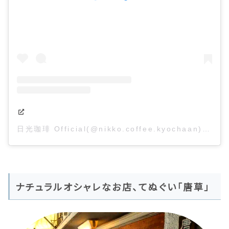
日光珈琲 Official(@nikko.coffee.kyochaan)がシェアした投稿
ナチュラルオシャレなお店、てぬぐい「唐草」