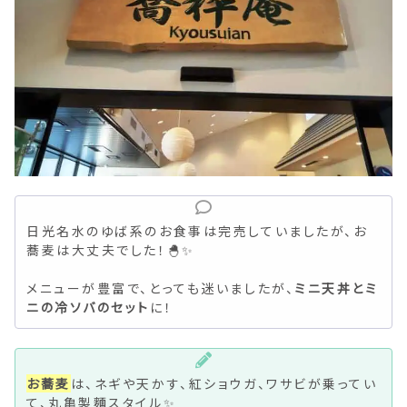
日光名水のゆば系のお食事は完売していましたが、お
蕎麦は大丈夫でした！🐣✨
メニューが豊富で、とっても迷いましたが、
ミニ天丼とミ
ニの冷ソバのセット
に！
お蕎麦
は、ネギや天かす、紅ショウガ、ワサビが乗ってい
て、丸亀製麵スタイル✨