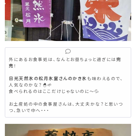
外にあるお食事処は、なんとお昼ちょっと過ぎには
完
売
！
日光天然氷の松月氷室さんのかき氷
も味わえるので、
人気なのかな？🐣🌱
食べられるのはここだけじゃないのに～💦
お土産処の中の食事屋さんは、大丈夫かな？と思いつ
つ、急いで中へ・・・