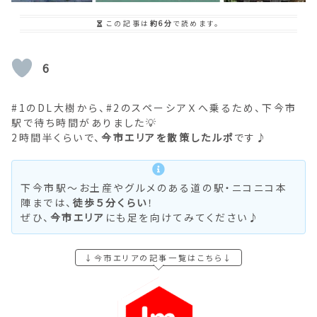
この記事は
約6分
で読めます。
6
#1のDL大樹から、#2のスペーシアＸへ乗るため、下今市
駅で待ち時間がありました💡
2時間半くらいで、
今市エリアを散策したルポ
です♪
下今市駅～お土産やグルメのある道の駅・ニコニコ本
陣までは、
徒歩５分くらい
！
ぜひ、
今市エリア
にも足を向けてみてください♪
↓今市エリアの記事一覧はこちら↓