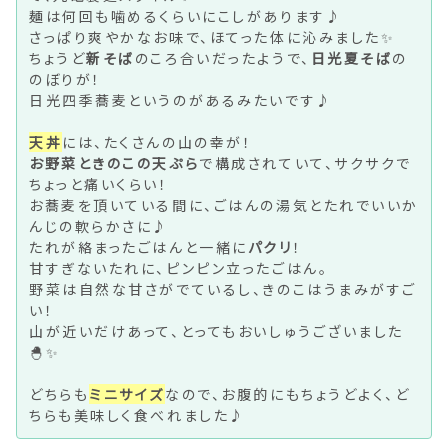
麺は何回も噛めるくらいにこしがあります♪
さっぱり爽やかなお味で、ほてった体に沁みました✨
ちょうど
新そば
のころ合いだったようで、
日光夏そば
の
のぼりが！
日光四季蕎麦というのがあるみたいです♪
天丼
には、たくさんの山の幸が！
お野菜ときのこの天ぷら
で構成されていて、サクサクで
ちょっと痛いくらい！
お蕎麦を頂いている間に、ごはんの湯気とたれでいいか
んじの軟らかさに♪
たれが絡まったごはんと一緒に
パクリ
！
甘すぎないたれに、ピンピン立ったごはん。
野菜は自然な甘さがでているし、きのこはうまみがすご
い！
山が近いだけあって、とってもおいしゅうございました
🐣✨
どちらも
ミニサイズ
なので、お腹的にもちょうどよく、ど
ちらも美味しく食べれました♪