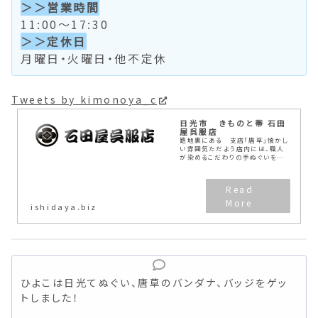
＞＞営業時間
11:00～17:30
＞＞定休日
月曜日・火曜日・他不定休
Tweets by kimonoya_c
日光市 きものと帯 石田
屋呉服店
路地裏にある 支店「唐草」懐かし
い雰囲気ただよう店内には、職人
が染めるこだわりの手ぬぐいを中
心に、思わず使いたくなるオシャレ
な風呂敷、可愛く持てる和雑貨な
ど...
ishidaya.biz
ひよこは日光てぬぐい、唐草のバンダナ、バッジをゲッ
トしました！