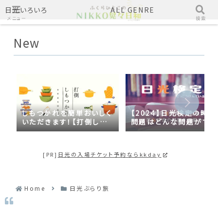
日光いろいろ
ALL GENRE
メニュー
検索
New
しもつかれを簡単おいしく
【2024】日光検定の時事
いただきます！【打倒しも
問題はどんな問題がでる
つかれｓｅａｓｏｎ２】
の？2023年の時事問題
日光づくしだった
[PR]
日光の入場チケット予約ならkkday
Home
日光ぶらり旅