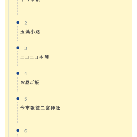
２
玉藻小路
３
ニコニコ本陣
４
お昼ご飯
５
今市報徳二宮神社
６