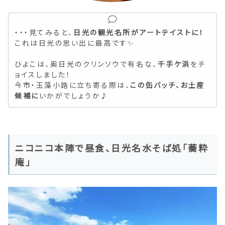
・・・見てみると、
日光の観光名所がアートテイストに！
これは日光の思い出に最高です✨
ひよこは、奥日光のクリンソウで有名な、
千手ケ浜
をチ
ョイスしました！
今市・玉藻小路に立ち寄る際は、
この缶バッチ、お土産
候補に
いかがでしょうか♪
ニコニコ本陣で昼食、日光名水そば処「蕎粋
庵」