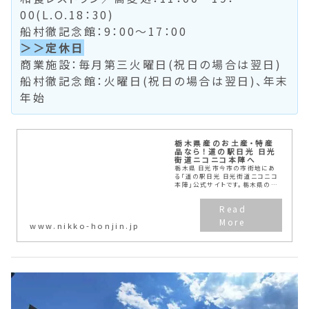
00(L.O.18：30)
船村徹記念館：9：00～17：00
＞＞定休日
商業施設：毎月第三火曜日(祝日の場合は翌日)
船村徹記念館：火曜日(祝日の場合は翌日)、年末
年始
栃木県産のお土産・特産
品なら！道の駅日光 日光
街道ニコニコ本陣へ
栃木県 日光市今市の市街地にあ
る「道の駅日光 日光街道ニコニコ
本陣」公式サイトです。栃木県の特
産品や野菜・フルーツ、日光グルメ
やお土産を取り扱う「ニコニコマル
シェ」や日光市ゆかりの作曲家・船
村徹氏の作...
www.nikko-honjin.jp