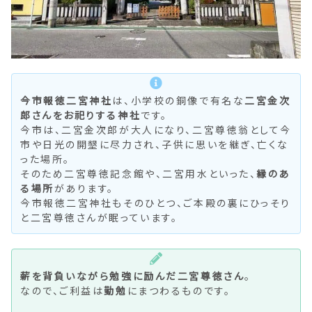
今市報徳二宮神社
は、小学校の銅像で有名な
二宮金次
郎さんをお祀りする神社
です。
今市は、二宮金次郎が大人になり、二宮尊徳翁として今
市や日光の開墾に尽力され、子供に思いを継ぎ、亡くな
った場所。
そのため二宮尊徳記念館や、二宮用水といった、
縁のあ
る場所
があります。
今市報徳二宮神社もそのひとつ、ご本殿の裏にひっそり
と二宮尊徳さんが眠っています。
薪を背負いながら勉強に励んだ二宮尊徳さん
。
なので、ご利益は
勤勉
にまつわるものです。