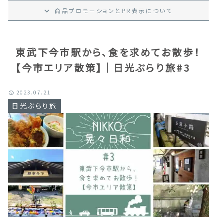
商品プロモーション
と
PR
表示
について
東武下今市駅から、食を求めてお散歩！
【今市エリア散策】｜日光ぶらり旅#3
2023.07.21
日光ぶらり旅