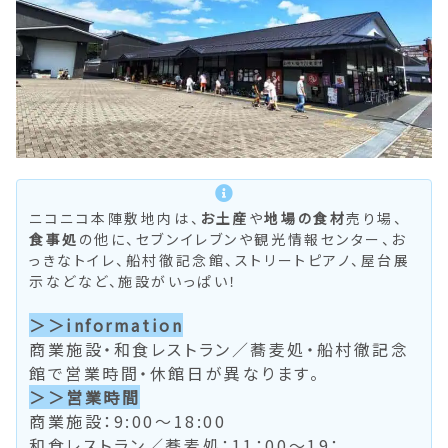
ニコニコ本陣敷地内は、
お土産
や
地場の食材
売り場、
食事処
の他に、セブンイレブンや観光情報センター、お
っきなトイレ、船村徹記念館、ストリートピアノ、屋台展
示などなど、施設がいっぱい！
＞＞information
商業施設・和食レストラン／蕎麦処・
船村徹記念
館
で営業時間・休館日が異なります。
＞＞営業時間
商業施設：9:00～18:00
和食レストラン／蕎麦処：11：00～19：