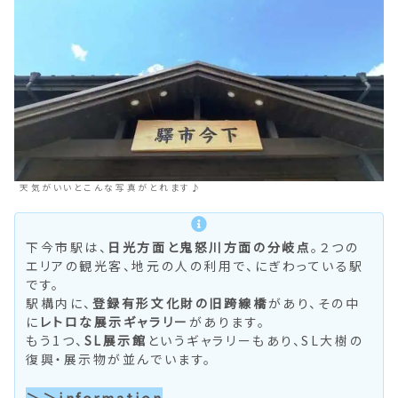
天気がいいとこんな写真がとれます♪
下今市駅は、
日光方面と鬼怒川方面の分岐点
。２つの
エリアの観光客、地元の人の利用で、にぎわっている駅
です。
駅構内に、
登録有形文化財の旧跨線橋
があり、その中
に
レトロな展示ギャラリー
があります。
もう1つ、
SL展示館
というギャラリーもあり、SL大樹の
復興・展示物が並んでいます。
＞＞
information