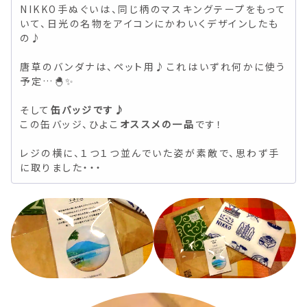
NIKKO手ぬぐいは、同じ柄のマスキングテープをもって
いて、日光の名物をアイコンにかわいくデザインしたも
の♪
唐草のバンダナは、ペット用♪これはいずれ何かに使う
予定…🐣✨
そして
缶バッジです♪
この缶バッジ、ひよこ
オススメの一品
です！
レジの横に、１つ１つ並んでいた姿が素敵で、思わず手
に取りました・・・