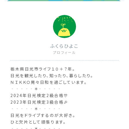
ふくらひよこ
プロフィール
栃木県日光市ライフ１０＋？年。
日光を観光したり、知ったり、暮らしたり。
ＮＩＫＫＯ晃々日和を過ごしています。
‐‐‐‐‐＊‐‐‐‐‐
2024年日光検定2級合格🎊
2023年日光検定3級合格🎉
‐‐‐‐‐＊‐‐‐‐‐
日光をドライブするのが大好き。
ひと欠片として頑張ります。
‐‐‐‐‐＊‐‐‐‐‐