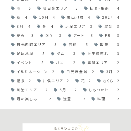
雨
5
奥日光エリア
5
初夏・梅雨
4
秋
4
10月
4
栗山地域
4
2024
4
8月
4
冬
4
足尾エリア
3
屋台
3
花火
3
DIY
3
アート
3
PR
3
日光西町エリア
3
芸術
3
散策
3
足尾地域
3
ダム
3
お子様連れ
3
イベント
3
バス
2
霧降エリア
2
イルミネーション
2
日光市全域
2
3月
2
温泉
2
川俣エリア
2
花
2
さくら
2
川治エリア
2
5月
2
しもつかれ
2
月の楽しみ
2
注意
2
料理
2