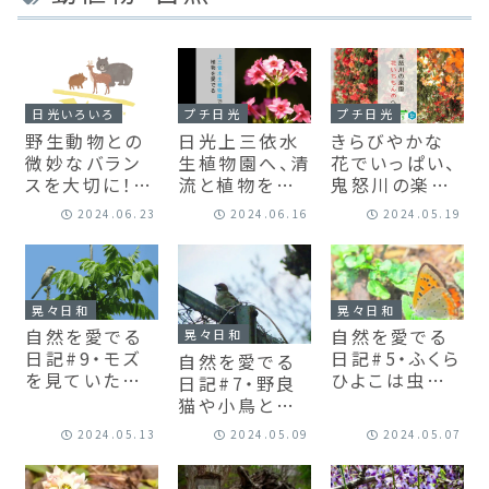
日光いろいろ
プチ日光
プチ日光
野生動物との
日光上三依水
きらびやかな
微妙なバラン
生植物園へ、清
花でいっぱい、
スを大切に！熊
流と植物を愛
鬼怒川の楽園・
対策や日光の
でに【プチ日
花いちもんめ
2024.06.23
2024.06.16
2024.05.19
自然が学べる
光】
へ【プチ日光】
スポットも紹介
晃々日和
晃々日和
自然を愛でる
自然を愛でる
晃々日和
日記#9・モズ
日記#5・ふくら
自然を愛でる
を見ていたつ
ひよこは虫が
日記#7・野良
もりが、逆に見
好き
猫や小鳥との
られていた。ニ
絶妙な距離。こ
2024.05.13
2024.05.09
2024.05.07
ーチェの言葉
れだから日光
を借りて自分
は面白い。