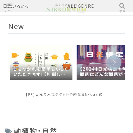
日光いろいろ
ALL GENRE
メニュー
検索
New
しもつかれを簡単おいしく
【2024】日光検定の時事
いただきます！【打倒しも
問題はどんな問題がでる
つかれｓｅａｓｏｎ２】
の？2023年の時事問題
日光づくしだった
[PR]
日光の入場チケット予約ならkkday
動植物・自然