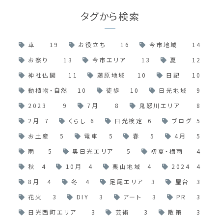
タグから検索
車
19
お役立ち
16
今市地域
14
お祭り
13
今市エリア
13
夏
12
神社仏閣
11
藤原地域
10
日記
10
動植物・自然
10
徒歩
10
日光地域
9
2023
9
7月
8
鬼怒川エリア
8
2月
7
くらし
6
日光検定
6
ブログ
5
お土産
5
電車
5
春
5
4月
5
雨
5
奥日光エリア
5
初夏・梅雨
4
秋
4
10月
4
栗山地域
4
2024
4
8月
4
冬
4
足尾エリア
3
屋台
3
花火
3
DIY
3
アート
3
PR
3
日光西町エリア
3
芸術
3
散策
3