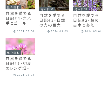
の心に目を向
ける
晃々日和
晃々日和
晃々日和
自然を愛でる
自然を愛でる
自然を愛でる
日記#4・岩八
日記#3・自然
日記#2・藤の
手とゴールデ
の力の巨大さ
古木とあえて
ンウィーク
と小さなはじ
場所を紹介し
2024.05.06
2024.05.05
2024.05.04
まりに感動
ない選択
晃々日和
自然を愛でる
日記#1・初夏
のレンゲ畑の
中で
2024.05.03