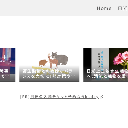
Home
日光
の時事
野生動物との微妙なバラ
日光上三依水生植
がでる
ンスを大切に！熊対策や日
へ、清流と植物を愛
問題は
光の自然が学べるスポッ
【プチ日光】
トも紹介
[PR]
日光の入場チケット予約ならkkday