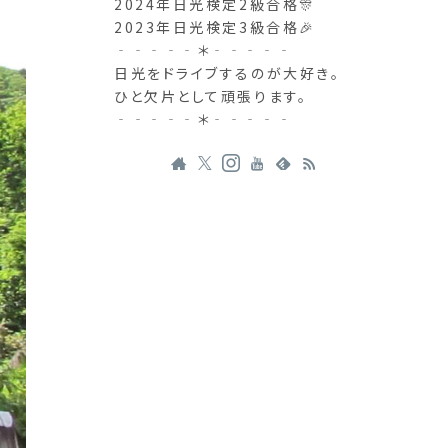
2024年日光検定2級合格🎊
2023年日光検定3級合格🎉
‐‐‐‐‐＊‐‐‐‐‐
日光をドライブするのが大好き。
ひと欠片として頑張ります。
‐‐‐‐‐＊‐‐‐‐‐