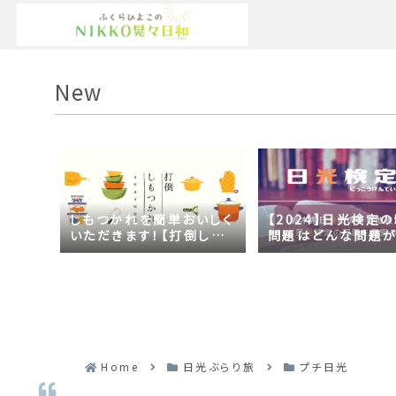
New
しもつかれを簡単おいしく
【2024】日光検定
いただきます！【打倒しも
問題はどんな問題
つかれｓｅａｓｏｎ２】
の？2023年の時事
日光づくしだった
Home
日光ぶらり旅
プチ日光