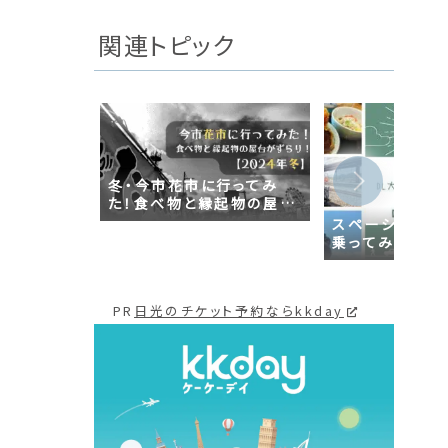
関連トピック
冬・今市花市に行ってみ
た！食べ物と縁起物の屋台
がずらり！
スペーシアXと
乗ってみた！【ス
編】｜日光ぶらり
PR
日光のチケット予約ならkkday