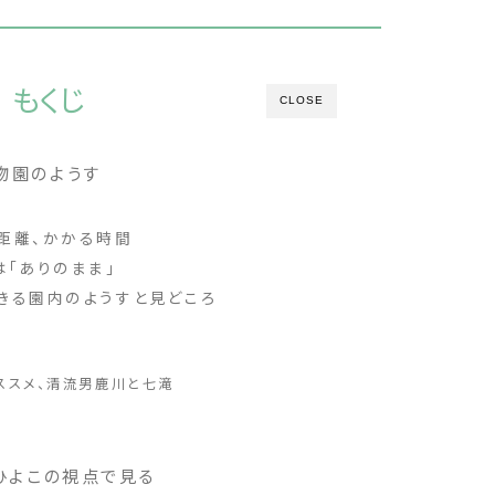
もくじ
CLOSE
物園のようす
距離、かかる時間
は「ありのまま」
きる園内のようすと見どころ
ススメ、清流男鹿川と七滝
ひよこの視点で見る