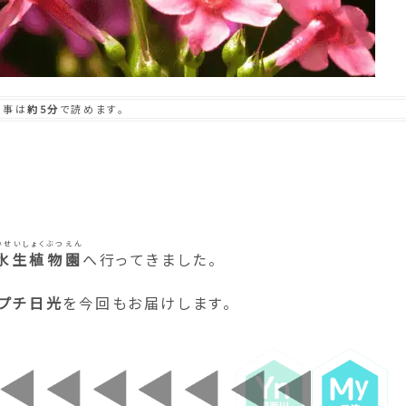
記事は
約5分
で読めます。
いせいしょくぶつえん
水生植物園
へ行ってきました。
プチ日光
を今回もお届けします。