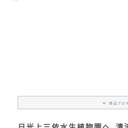
商品プロ
日光上三依水生植物園へ、清