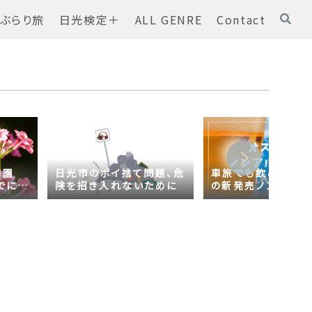
ぶらり旅
日光検定＋
ALL GENRE
Contact
物園
日光市のポイ捨て問題、危
車旅でも飲める！オ
でに
険を招き入れないために
の新発売ノンアルコ
ール【AsahiZERO
ールだった！