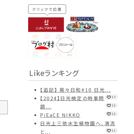
クリックで応援
Likeランキング
【追記】 晃々日和#10 日光...
【2024】日光検定の時事問
17
題...
12
PiEaCE NIKKO
12
日光上三依水生植物園へ、清流
と...
11