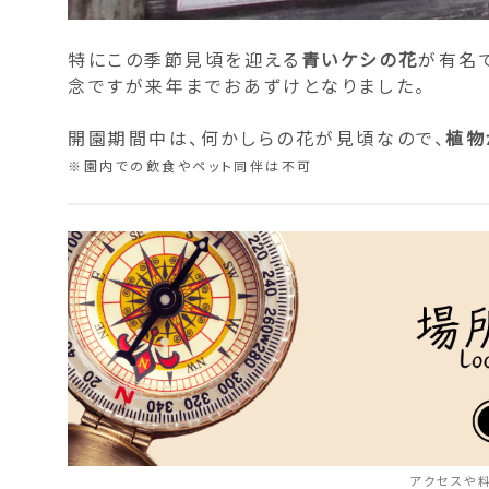
特にこの季節見頃を迎える
青いケシの花
が有名
念ですが来年までおあずけとなりました。
開園期間中は、何かしらの花が見頃なので、
植物
※園内での飲食やペット同伴は不可
アクセスや