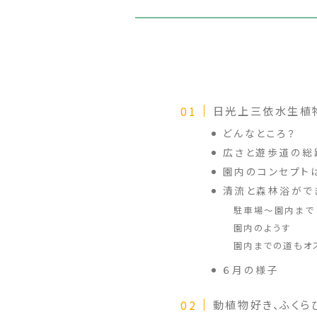
日光上三依水生植
どんなところ？
広さと遊歩道の総
園内のコンセプト
清流と森林浴がで
駐車場～園内まで
園内のようす
園内までの道もオ
６月の様子
動植物好き、ふくら