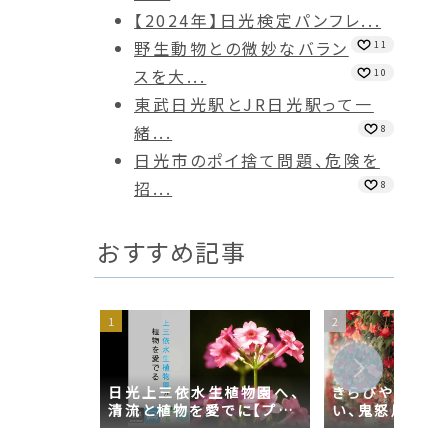
【2024年】日光検定パンフレ...
野生動物との微妙なバラン
11
スを大...
10
東武日光駅とJR日光駅って一
緒...
8
日光市のポイ捨て問題、危険を
招...
8
おすすめ記事
日光上三依水生植物園へ、
きらびやかな花
清流と植物を愛でに【プチ
い、鬼怒川の楽
日光】
もんめへ【プチ