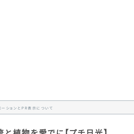
モーション
と
PR
表示
について
流と植物を愛でに【プチ日光】