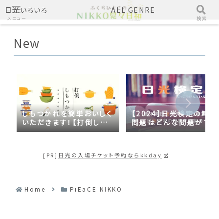
日光いろいろ
ALL GENRE
メニュー
検索
New
しもつかれを簡単おいしく
【2024】日光検定の時事
いただきます！【打倒しも
問題はどんな問題がでる
つかれｓｅａｓｏｎ２】
の？2023年の時事問題
日光づくしだった
[PR]
日光の入場チケット予約ならkkday
Home
PiEaCE NIKKO