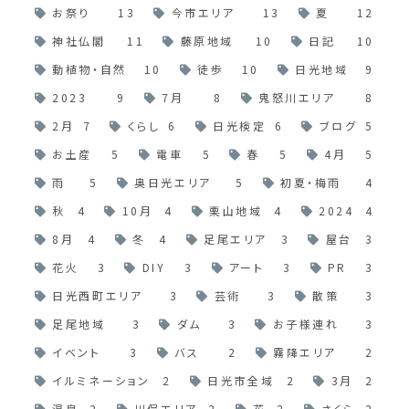
お祭り
13
今市エリア
13
夏
12
神社仏閣
11
藤原地域
10
日記
10
動植物・自然
10
徒歩
10
日光地域
9
2023
9
7月
8
鬼怒川エリア
8
2月
7
くらし
6
日光検定
6
ブログ
5
お土産
5
電車
5
春
5
4月
5
雨
5
奥日光エリア
5
初夏・梅雨
4
秋
4
10月
4
栗山地域
4
2024
4
8月
4
冬
4
足尾エリア
3
屋台
3
花火
3
DIY
3
アート
3
PR
3
日光西町エリア
3
芸術
3
散策
3
足尾地域
3
ダム
3
お子様連れ
3
イベント
3
バス
2
霧降エリア
2
イルミネーション
2
日光市全域
2
3月
2
温泉
2
川俣エリア
2
花
2
さくら
2