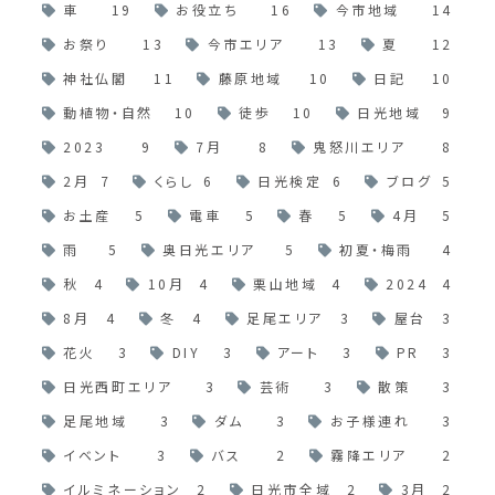
車
19
お役立ち
16
今市地域
14
お祭り
13
今市エリア
13
夏
12
神社仏閣
11
藤原地域
10
日記
10
動植物・自然
10
徒歩
10
日光地域
9
2023
9
7月
8
鬼怒川エリア
8
2月
7
くらし
6
日光検定
6
ブログ
5
お土産
5
電車
5
春
5
4月
5
雨
5
奥日光エリア
5
初夏・梅雨
4
秋
4
10月
4
栗山地域
4
2024
4
8月
4
冬
4
足尾エリア
3
屋台
3
花火
3
DIY
3
アート
3
PR
3
日光西町エリア
3
芸術
3
散策
3
足尾地域
3
ダム
3
お子様連れ
3
イベント
3
バス
2
霧降エリア
2
イルミネーション
2
日光市全域
2
3月
2