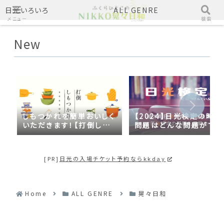
日光いろいろ
ALL GENRE
メニュー
検索
New
しもつかれを簡単おいしく
【2024】日光検定の時事
いただきます！【打倒しも
問題はどんな問題がでる
つかれｓｅａｓｏｎ２】
の？2023年の時事問題
日光づくしだった
[PR]
日光の入場チケット予約ならkkday
Home
ALL GENRE
晃々日和