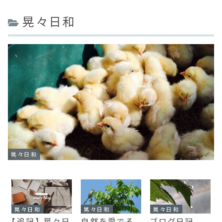
晃々日和
晃々日和
晃々日和
晃々日和
晃々日和
【追記】 晃々日
自然を愛でる
ブログ日記