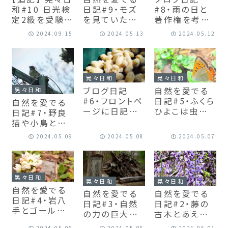
和#10 日光検
日記#9・モズ
#8・雨の日と
定2級を受験し
を見ていたつ
著作権を考え
てみて
もりが、逆に見
てみて
2024.09.15
2024.05.13
2024.05.12
られていた。ニ
ーチェの言葉
を借りて自分
の心に目を向
晃々日和
晃々日和
ける
自然を愛でる
ブログ日記
晃々日和
日記#5・ふくら
#6・フロントペ
自然を愛でる
ひよこは虫が
ージに日記の
日記#7・野良
好き
場所を確保。ブ
猫や小鳥との
ログのテーマ
絶妙な距離。こ
2024.05.09
2024.05.08
2024.05.07
について…少
れだから日光
し言葉が強い
は面白い。
かも。
晃々日和
晃々日和
晃々日和
自然を愛でる
自然を愛でる
自然を愛でる
日記#4・岩八
日記#3・自然
日記#2・藤の
手とゴールデ
の力の巨大さ
古木とあえて
ンウィーク
と小さなはじ
場所を紹介し
2024.05.06
2024.05.05
2024.05.04