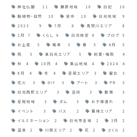
神社仏閣
11
藤原地域
10
日記
10
動植物・自然
10
徒歩
10
日光地域
9
2023
9
7月
8
鬼怒川エリア
8
2月
7
くらし
6
日光検定
6
ブログ
5
お土産
5
電車
5
春
5
4月
5
雨
5
奥日光エリア
5
初夏・梅雨
4
秋
4
10月
4
栗山地域
4
2024
4
8月
4
冬
4
足尾エリア
3
屋台
3
花火
3
DIY
3
アート
3
PR
3
日光西町エリア
3
芸術
3
散策
3
足尾地域
3
ダム
3
お子様連れ
3
イベント
3
バス
2
霧降エリア
2
イルミネーション
2
日光市全域
2
3月
2
温泉
2
川俣エリア
2
花
2
さくら
2