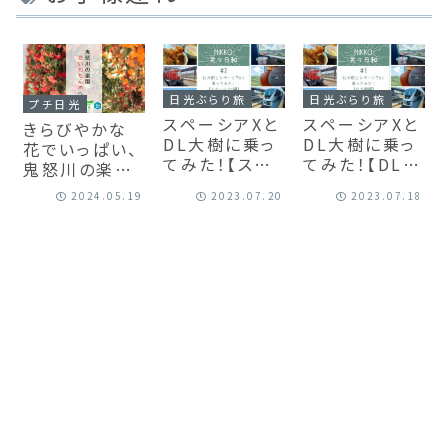
日光ぶらり旅
日光ぶらり旅
プチ日光
スペーシアXと
スペーシアXと
きらびやかな
DL大樹に乗っ
DL大樹に乗っ
花でいっぱい、
てみた！【スペ
てみた！【DL大
鬼怒川の楽園・
ーシアX編】｜
樹編】｜日光ぶ
花いちもんめ
2024.05.19
2023.07.20
2023.07.18
日光ぶらり旅
らり旅#1
へ【プチ日光】
#2