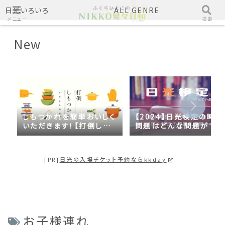
日光いろいろ
ALL GENRE
メニュー
検索
New
しもつかれを簡単おいしく
【2024】日光検定の時事
いただきます！【打倒しも
問題はどんな問題がでる
つかれｓｅａｓｏｎ２】
の？2023年の時事問題
日光づくしだった
[PR]
日光の入場チケット予約ならkkday
お子様連れ