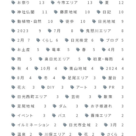
お祭り
13
今市エリア
13
夏
12
神社仏閣
11
藤原地域
10
日記
10
動植物・自然
10
徒歩
10
日光地域
9
2023
9
7月
8
鬼怒川エリア
8
2月
7
くらし
6
日光検定
6
ブログ
5
お土産
5
電車
5
春
5
4月
5
雨
5
奥日光エリア
5
初夏・梅雨
4
秋
4
10月
4
栗山地域
4
2024
4
8月
4
冬
4
足尾エリア
3
屋台
3
花火
3
DIY
3
アート
3
PR
3
日光西町エリア
3
芸術
3
散策
3
足尾地域
3
ダム
3
お子様連れ
3
イベント
3
バス
2
霧降エリア
2
イルミネーション
2
日光市全域
2
3月
2
温泉
2
川俣エリア
2
花
2
さくら
2