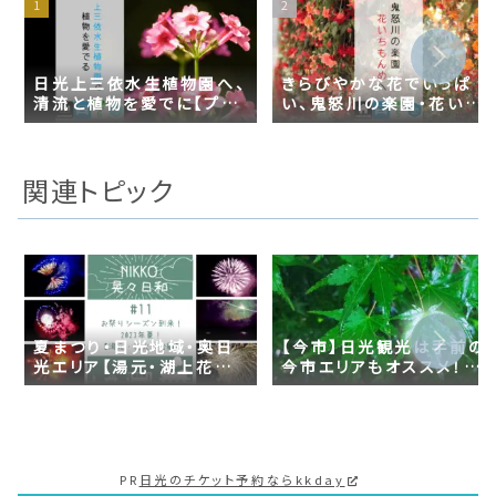
日光上三依水生植物園へ、
きらびやかな花でいっぱ
清流と植物を愛でに【プチ
い、鬼怒川の楽園・花いち
日光】
もんめへ【プチ日光】
関連トピック
夏まつり・日光地域・奥日
【今市】日光観光は手前の
光エリア【湯元・湖上花火】
今市エリアもオススメ！観
へ｜日光ぶらり旅#11
光に来たら雨、そんなとき
の今市エリア観光スポット
４選！
PR
日光のチケット予約ならkkday