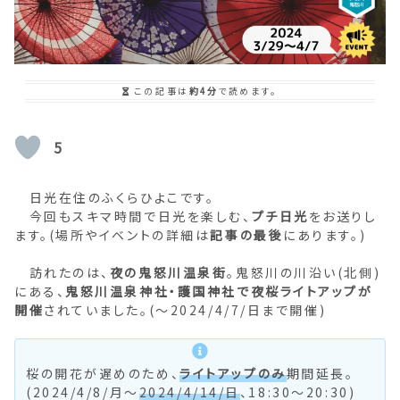
この記事は
約4分
で読めます。
5
日光在住のふくらひよこです。
今回もスキマ時間で日光を楽しむ、
プチ日光
をお送りし
ます。(場所やイベントの詳細は
記事の最後
にあります。)
訪れたのは、
夜の鬼怒川温泉街
。鬼怒川の川沿い(北側)
にある、
鬼怒川温泉神社・護国神社で夜桜ライトアップが
開催
されていました。(～2024/4/7/日まで開催)
桜の開花が遅めのため、
ライトアップのみ
期間延長。
(2024/4/8/月～
2024/4/14/日
、18:30～20:30)