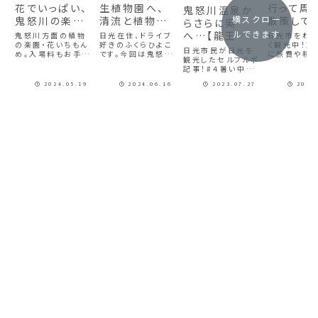
花でいっぱい、
生植物園へ、
行って周
鬼怒川温泉か
横スクロー
鬼怒川の楽園・
清流と植物を
散策して
らさらに奥
花いちもんめ
愛でに【プチ日
｜日光ぶ
ルできます
へ…【龍王峡
鬼怒川方面の植物
日光在住、ドライブ
日光市をわ
へ【プチ日光】
の楽園・花いちもん
光】
好きのふくらひよこ
旅#18
く観光中！旅
編】｜日光ぶら
日光市民が日光を
め。入場料もお手頃
です。今回は鬼怒川
に旅費や移
り旅#4
観光したセルフルポ
のため、お子様連れ
温泉からさらに北
も紹介。今回
記事！#４暑い中で、
や女子旅に人気の
へ。日光上三依水生
月の晴れの
涼しいところを求め
スポットに行ってき
植物園にっこうかみ
光市の湯西
2024.05.19
2024.06.16
2023.07.27
2023
て鬼怒川温泉駅か
ました。これからの
みよりすいせいしょ
アへ足を延ば
らさらに奥、龍王峡
梅雨から夏にかけ
くぶつえんへ行って
た。。水の郷
へ♪龍王峡は意外
ての暑い季節、空調
きました。スポット
の里・ダム以
とアクセスが良かっ
の利いた適温の温
にフォーカスして楽
んなところが
た？実際に観光した
室で、ソフトクリー
しむ、口コミのよう
そんな疑問
ら40分くらいだっ
ムを食べながらお
なプチ日光を今回
出来たら幸い
た！写真付きでお伝
花を愛でる…まさ
もお届けします。特
えします♪
に楽園です。
にこの季節...