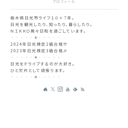
プロフィール
栃木県日光市ライフ１０＋？年。
日光を観光したり、知ったり、暮らしたり。
ＮＩＫＫＯ晃々日和を過ごしています。
‐‐‐‐‐＊‐‐‐‐‐
2024年日光検定2級合格🎊
2023年日光検定3級合格🎉
‐‐‐‐‐＊‐‐‐‐‐
日光をドライブするのが大好き。
ひと欠片として頑張ります。
‐‐‐‐‐＊‐‐‐‐‐