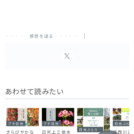
‐‐‐‐‐感想を送る‐‐‐‐‐
あわせて読みたい
プチ日光
プチ日光
日光ぶらり旅
きらびやかな
日光上三依水
湯西川温