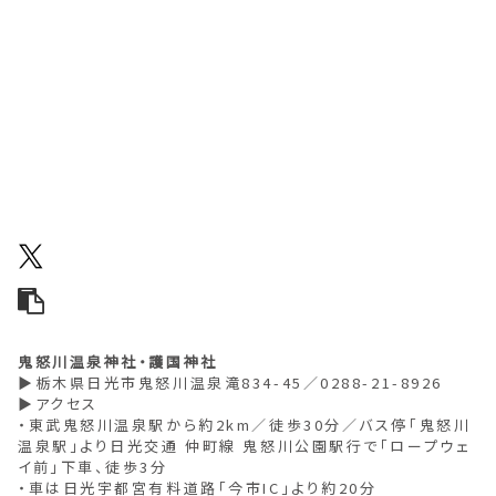
鬼怒川温泉神社・護国神社
▶栃木県日光市鬼怒川温泉滝834-45／0288-21-8926
▶アクセス
・東武鬼怒川温泉駅から約2km／徒歩30分／バス停「鬼怒川
温泉駅」より日光交通 仲町線 鬼怒川公園駅行で「ロープウェ
イ前」下車、徒歩3分
・車は日光宇都宮有料道路「今市IC」より約20分