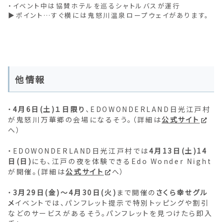
・イベント中は協賛ホテルを巡るシャトルバスが運行
▶ポイント…すぐ横には鬼怒川温泉ロープウェイがあります。
他情報
・
4月6日(土)１日限り
、EDOWONDERLAND日光江戸村
が鬼怒川万華郷の会場になるそう。（詳細は
公式サイト
へ）
・EDOWONDERLAND日光江戸村では
4月13日(土)14
日(日)
にも、江戸の夜を体験できるEdo Wonder Night
が開催。(詳細は
公式サイト
へ）
・
3月29日(金)～4月30日(火)
まで開催の
さくら幸せグル
メ
イベントでは、パンフレット提示で特別トッピングや割引
などのサービスがあるそう。パンフレットを見つけたら即入