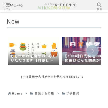
日光いろいろ
ALL GENRE
メニュー
検索
New
しもつかれを簡単おいしく
【2024】日光検定の時事
いただきます！【打倒しも
問題はどんな問題がでる
つかれｓｅａｓｏｎ２】
の？2023年の時事問題
日光づくしだった
[PR]
日光の入場チケット予約ならkkday
Home
日光ぶらり旅
プチ日光