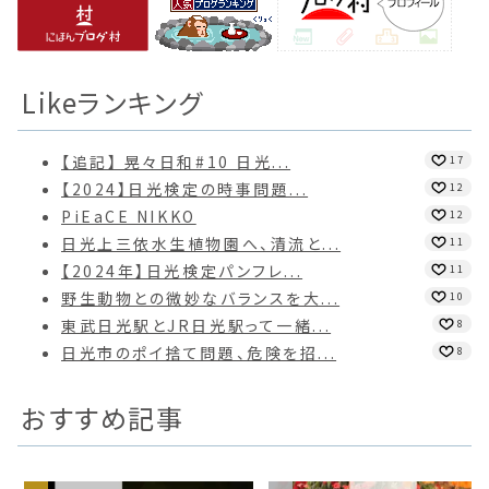
Likeランキング
【追記】 晃々日和#10 日光...
17
【2024】日光検定の時事問題...
12
PiEaCE NIKKO
12
日光上三依水生植物園へ、清流と...
11
【2024年】日光検定パンフレ...
11
野生動物との微妙なバランスを大...
10
東武日光駅とJR日光駅って一緒...
8
日光市のポイ捨て問題、危険を招...
8
おすすめ記事