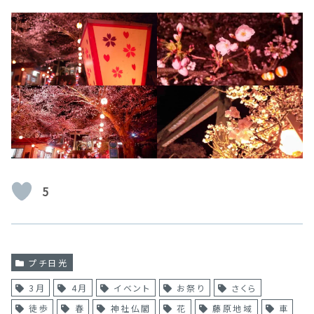
5
プチ日光
3月
4月
イベント
お祭り
さくら
徒歩
春
神社仏閣
花
藤原地域
車