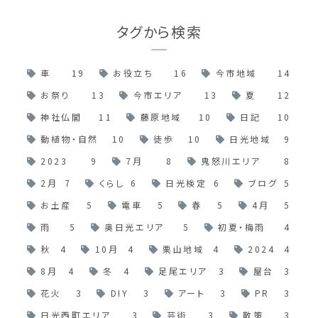
タグから検索
車
19
お役立ち
16
今市地域
14
お祭り
13
今市エリア
13
夏
12
神社仏閣
11
藤原地域
10
日記
10
動植物・自然
10
徒歩
10
日光地域
9
2023
9
7月
8
鬼怒川エリア
8
2月
7
くらし
6
日光検定
6
ブログ
5
お土産
5
電車
5
春
5
4月
5
雨
5
奥日光エリア
5
初夏・梅雨
4
秋
4
10月
4
栗山地域
4
2024
4
8月
4
冬
4
足尾エリア
3
屋台
3
花火
3
DIY
3
アート
3
PR
3
日光西町エリア
3
芸術
3
散策
3