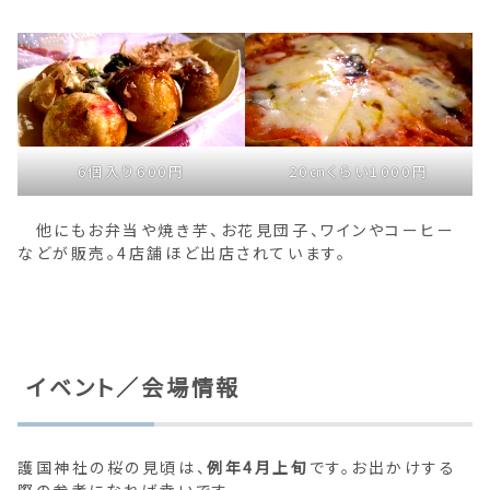
6個入り600円
20㎝くらい1000円
他にもお弁当や焼き芋、お花見団子、ワインやコーヒー
などが販売。4店舗ほど出店されています。
イベント／会場情報
護国神社の桜の見頃は、
例年4月上旬
です。お出かけする