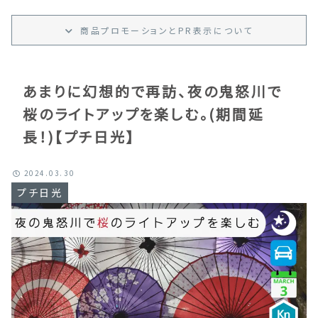
商品プロモーション
と
PR
表示
について
あまりに幻想的で再訪、夜の鬼怒川で
桜のライトアップを楽しむ。(期間延
長！)【プチ日光】
2024.03.30
プチ日光