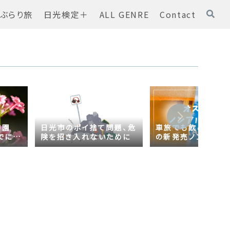
ぶらり旅
日光検定＋
ALL GENRE
Contact
物園
日光市のポイ捨て問題、危
車旅でも飲める！オ
でに
険を招き入れないために
の新発売ノンアルコ
ール【AsahiZERO
ールだった！