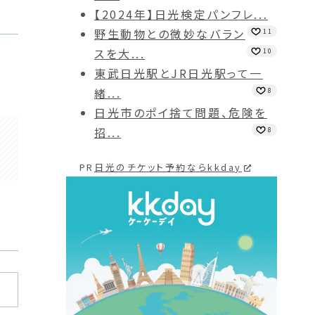
【2024年】日光検定パンフレ...
野生動物との微妙なバラン
11
スを大...
10
東武日光駅とJR日光駅って一
緒...
8
日光市のポイ捨て問題、危険を
招...
8
PR
日光のチケット予約ならkkday