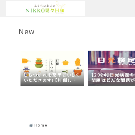
New
しもつかれを簡単おいしく
【2024】日光検定
いただきます！【打倒しも
問題はどんな問題
つかれｓｅａｓｏｎ２】
の？2023年の時事
日光づくしだった
Home