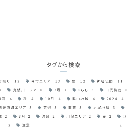
タグから検索
お祭り
13
今市エリア
13
夏
12
神社仏閣
11
8
鬼怒川エリア
8
2月
7
くらし
6
日光検定
梅雨
4
秋
4
10月
4
栗山地域
4
2024
4
日光西町エリア
3
芸術
3
散策
3
足尾地域
3
域
2
3月
2
温泉
2
川俣エリア
2
花
2
さ
2
注意
2