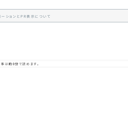
モーション
と
PR
表示
について
記事は
約0分
で読めます。