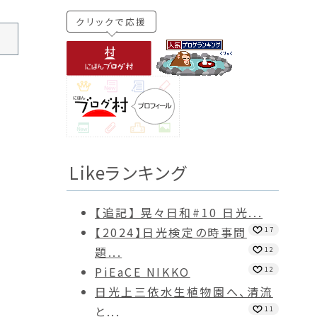
クリックで応援
Likeランキング
【追記】 晃々日和#10 日光...
【2024】日光検定の時事問
17
題...
12
PiEaCE NIKKO
12
日光上三依水生植物園へ、清流
と...
11