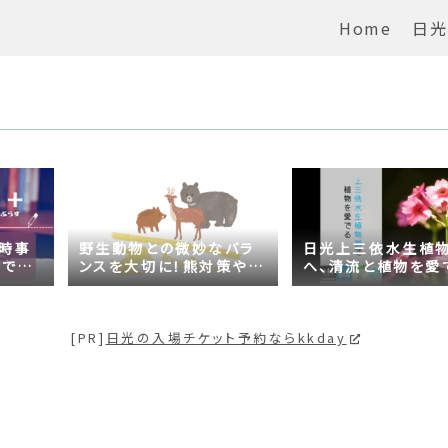
Home
日光
の時事
野生動物との微妙なバラ
日光上三依水生植
がでる
ンスを大切に！熊対策や日
へ、清流と植物を愛
問題は
光の自然が学べるスポッ
【プチ日光】
トも紹介
[PR]
日光の入場チケット予約ならkkday