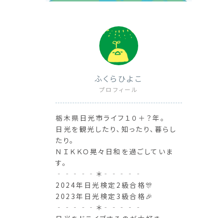
ふくらひよこ
プロフィール
栃木県日光市ライフ１０＋？年。
日光を観光したり、知ったり、暮らし
たり。
ＮＩＫＫＯ晃々日和を過ごしていま
す。
‐‐‐‐‐＊‐‐‐‐‐
2024年日光検定2級合格🎊
2023年日光検定3級合格🎉
‐‐‐‐‐＊‐‐‐‐‐