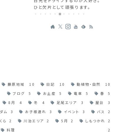
日光をドライブするのが大好き。
ひと欠片として頑張ります。
‐‐‐‐‐＊‐‐‐‐‐
藤原地域
10
日記
10
動植物・自然
10
6
ブログ
5
お土産
5
電車
5
春
5
8月
4
冬
4
足尾エリア
3
屋台
3
ダム
3
お子様連れ
3
イベント
3
バス
2
くら
2
川治エリア
2
5月
2
しもつかれ
2
料理
2