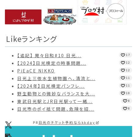
Likeランキング
【追記】 晃々日和#10 日光...
17
【2024】日光検定の時事問題...
12
PiEaCE NIKKO
12
日光上三依水生植物園へ、清流と...
11
【2024年】日光検定パンフレ...
11
野生動物との微妙なバランスを大...
10
東武日光駅とJR日光駅って一緒...
8
日光市のポイ捨て問題、危険を招...
8
PR
日光のチケット予約ならkkday