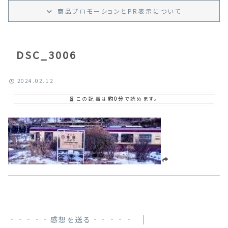
商品プロモーション
と
PR
表示
について
DSC_3006
2024.02.12
この記事は
約0分
で読めます。
‐‐‐‐‐感想を送る‐‐‐‐‐