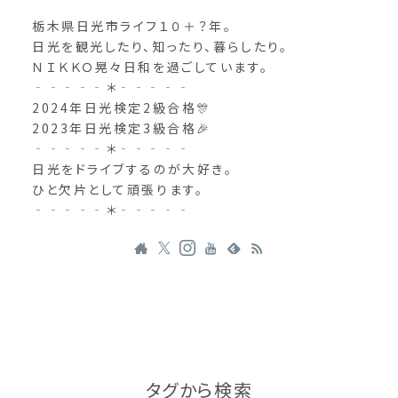
栃木県日光市ライフ１０＋？年。
日光を観光したり、知ったり、暮らしたり。
ＮＩＫＫＯ晃々日和を過ごしています。
‐‐‐‐‐＊‐‐‐‐‐
2024年日光検定2級合格🎊
2023年日光検定3級合格🎉
‐‐‐‐‐＊‐‐‐‐‐
日光をドライブするのが大好き。
ひと欠片として頑張ります。
‐‐‐‐‐＊‐‐‐‐‐
タグから検索