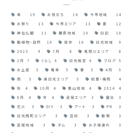
車
19
お役立ち
16
今市地域
14
お祭り
13
今市エリア
13
夏
12
神社仏閣
11
藤原地域
10
日記
10
動植物・自然
10
徒歩
10
日光地域
9
2023
9
7月
8
鬼怒川エリア
8
2月
7
くらし
6
日光検定
6
ブログ
5
お土産
5
電車
5
春
5
4月
5
雨
5
奥日光エリア
5
初夏・梅雨
4
秋
4
10月
4
栗山地域
4
2024
4
8月
4
冬
4
足尾エリア
3
屋台
3
花火
3
DIY
3
アート
3
PR
3
日光西町エリア
3
芸術
3
散策
3
足尾地域
3
ダム
3
お子様連れ
3