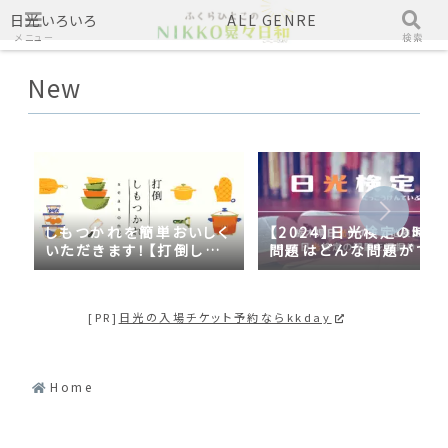
日光いろいろ
ALL GENRE
メニュー
検索
New
しもつかれを簡単おいしく
【2024】日光検定の時事
いただきます！【打倒しも
問題はどんな問題がでる
つかれｓｅａｓｏｎ２】
の？2023年の時事問題
日光づくしだった
[PR]
日光の入場チケット予約ならkkday
Home