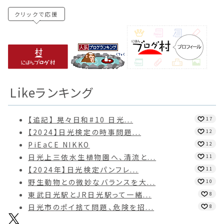
クリックで応援
Likeランキング
【追記】 晃々日和#10 日光...
17
【2024】日光検定の時事問題...
12
PiEaCE NIKKO
12
日光上三依水生植物園へ、清流と...
11
【2024年】日光検定パンフレ...
11
野生動物との微妙なバランスを大...
10
東武日光駅とJR日光駅って一緒...
8
日光市のポイ捨て問題、危険を招...
8