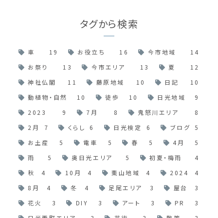
タグから検索
車
19
お役立ち
16
今市地域
14
お祭り
13
今市エリア
13
夏
12
神社仏閣
11
藤原地域
10
日記
10
動植物・自然
10
徒歩
10
日光地域
9
2023
9
7月
8
鬼怒川エリア
8
2月
7
くらし
6
日光検定
6
ブログ
5
お土産
5
電車
5
春
5
4月
5
雨
5
奥日光エリア
5
初夏・梅雨
4
秋
4
10月
4
栗山地域
4
2024
4
8月
4
冬
4
足尾エリア
3
屋台
3
花火
3
DIY
3
アート
3
PR
3
日光西町エリア
3
芸術
3
散策
3