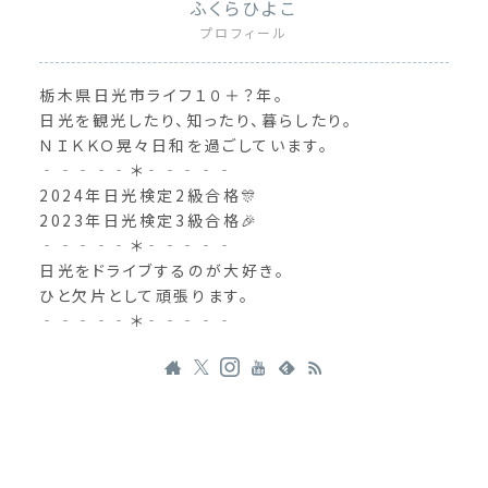
ふくらひよこ
プロフィール
栃木県日光市ライフ１０＋？年。
日光を観光したり、知ったり、暮らしたり。
ＮＩＫＫＯ晃々日和を過ごしています。
‐‐‐‐‐＊‐‐‐‐‐
2024年日光検定2級合格🎊
2023年日光検定3級合格🎉
‐‐‐‐‐＊‐‐‐‐‐
日光をドライブするのが大好き。
ひと欠片として頑張ります。
‐‐‐‐‐＊‐‐‐‐‐