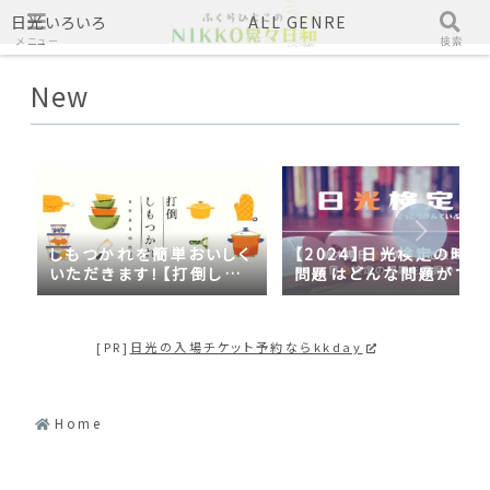
日光いろいろ
ALL GENRE
メニュー
検索
New
しもつかれを簡単おいしく
【2024】日光検定の時事
いただきます！【打倒しも
問題はどんな問題がでる
つかれｓｅａｓｏｎ２】
の？2023年の時事問題
日光づくしだった
[PR]
日光の入場チケット予約ならkkday
Home