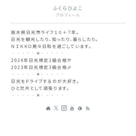
ふくらひよこ
プロフィール
栃木県日光市ライフ１０＋？年。
日光を観光したり、知ったり、暮らしたり。
ＮＩＫＫＯ晃々日和を過ごしています。
‐‐‐‐‐＊‐‐‐‐‐
2024年日光検定2級合格🎊
2023年日光検定3級合格🎉
‐‐‐‐‐＊‐‐‐‐‐
日光をドライブするのが大好き。
ひと欠片として頑張ります。
‐‐‐‐‐＊‐‐‐‐‐