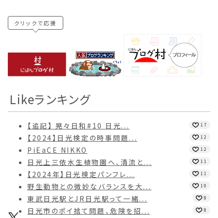
クリックで応援
Likeランキング
【追記】 晃々日和#10 日光...
17
【2024】日光検定の時事問題...
12
PiEaCE NIKKO
12
日光上三依水生植物園へ、清流と...
11
【2024年】日光検定パンフレ...
11
野生動物との微妙なバランスを大...
10
東武日光駅とJR日光駅って一緒...
8
日光市のポイ捨て問題、危険を招...
8