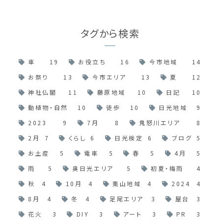
タグから検索
車
19
お役立ち
16
今市地域
14
お祭り
13
今市エリア
13
夏
12
神社仏閣
11
藤原地域
10
日記
10
動植物・自然
10
徒歩
10
日光地域
9
2023
9
7月
8
鬼怒川エリア
8
2月
7
くらし
6
日光検定
6
ブログ
5
お土産
5
電車
5
春
5
4月
5
雨
5
奥日光エリア
5
初夏・梅雨
4
秋
4
10月
4
栗山地域
4
2024
4
8月
4
冬
4
足尾エリア
3
屋台
3
花火
3
DIY
3
アート
3
PR
3