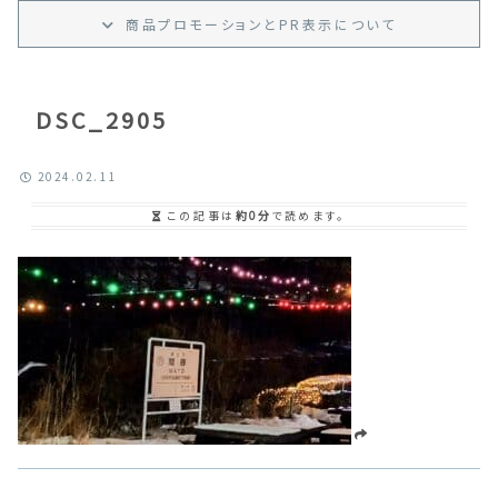
商品プロモーション
と
PR
表示
について
DSC_2905
2024.02.11
この記事は
約0分
で読めます。