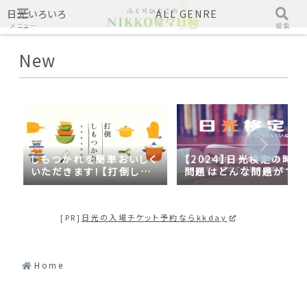
日光いろいろ
ALL GENRE
メニュー
検索
New
しもつかれを簡単おいしく
【2024】日光検定の時事
いただきます！【打倒しも
問題はどんな問題がでる
つかれｓｅａｓｏｎ２】
の？2023年の時事問題
日光づくしだった
[PR]
日光の入場チケット予約ならkkday
Home