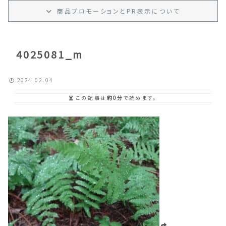
商品プロモーション
と
PR
表示
について
4025081_m
2024.02.04
この記事は
約0分
で読めます。