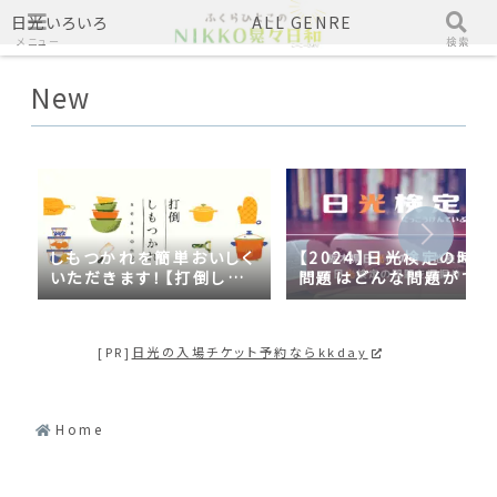
日光いろいろ
ALL GENRE
メニュー
検索
New
しもつかれを簡単おいしく
【2024】日光検定の時事
いただきます！【打倒しも
問題はどんな問題がでる
つかれｓｅａｓｏｎ２】
の？2023年の時事問題
日光づくしだった
[PR]
日光の入場チケット予約ならkkday
Home