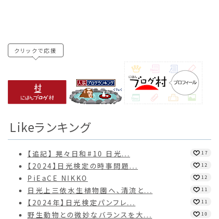
クリックで応援
Likeランキング
【追記】 晃々日和#10 日光...
17
【2024】日光検定の時事問題...
12
PiEaCE NIKKO
12
日光上三依水生植物園へ、清流と...
11
【2024年】日光検定パンフレ...
11
野生動物との微妙なバランスを大...
10