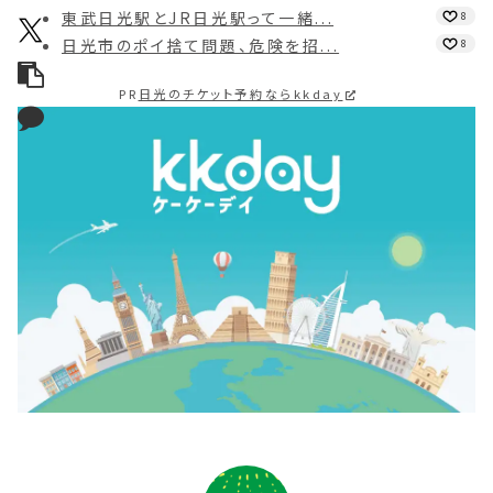
東武日光駅とJR日光駅って一緒...
8
日光市のポイ捨て問題、危険を招...
8
PR
日光のチケット予約ならkkday