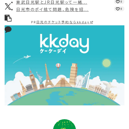
東武日光駅とJR日光駅って一緒...
8
日光市のポイ捨て問題、危険を招...
8
PR
日光のチケット予約ならkkday