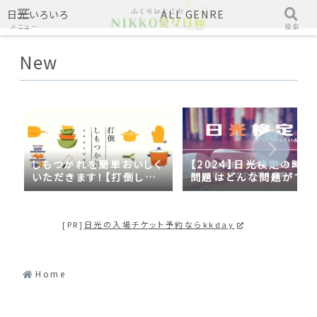
日光いろいろ
ALL GENRE
メニュー
検索
New
しもつかれを簡単おいしく
【2024】日光検定の時事
いただきます！【打倒しも
問題はどんな問題がでる
つかれｓｅａｓｏｎ２】
の？2023年の時事問題
日光づくしだった
[PR]
日光の入場チケット予約ならkkday
Home