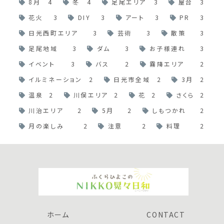
8月
4
冬
4
足尾エリア
3
屋台
3
花火
3
DIY
3
アート
3
PR
3
日光西町エリア
3
芸術
3
散策
3
足尾地域
3
ダム
3
お子様連れ
3
イベント
3
バス
2
霧降エリア
2
イルミネーション
2
日光市全域
2
3月
2
温泉
2
川俣エリア
2
花
2
さくら
2
川治エリア
2
5月
2
しもつかれ
2
月の楽しみ
2
注意
2
料理
2
ホーム
CONTACT