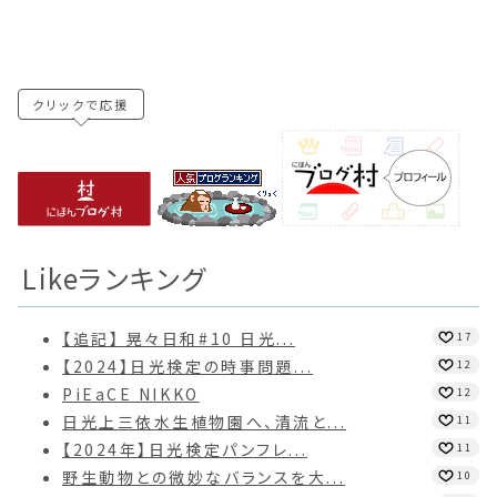
クリックで応援
Likeランキング
【追記】 晃々日和#10 日光...
17
【2024】日光検定の時事問題...
12
PiEaCE NIKKO
12
日光上三依水生植物園へ、清流と...
11
【2024年】日光検定パンフレ...
11
野生動物との微妙なバランスを大...
10