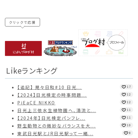
クリックで応援
Likeランキング
【追記】 晃々日和#10 日光...
17
【2024】日光検定の時事問題...
12
PiEaCE NIKKO
12
日光上三依水生植物園へ、清流と...
11
【2024年】日光検定パンフレ...
11
野生動物との微妙なバランスを大...
10
東武日光駅とJR日光駅って一緒...
8