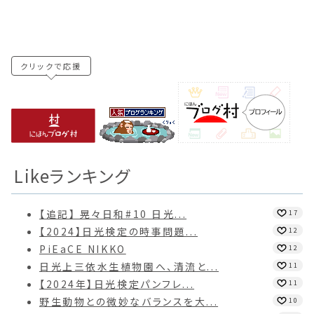
クリックで応援
Likeランキング
【追記】 晃々日和#10 日光...
17
【2024】日光検定の時事問題...
12
PiEaCE NIKKO
12
日光上三依水生植物園へ、清流と...
11
【2024年】日光検定パンフレ...
11
野生動物との微妙なバランスを大...
10