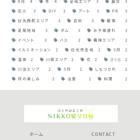
8月
4
冬
4
足尾エリア
3
屋台
3
花火
3
DIY
3
アート
3
PR
3
日光西町エリア
3
芸術
3
散策
3
足尾地域
3
ダム
3
お子様連れ
3
イベント
3
バス
2
霧降エリア
2
イルミネーション
2
日光市全域
2
3月
2
温泉
2
川俣エリア
2
花
2
さくら
2
川治エリア
2
5月
2
しもつかれ
2
月の楽しみ
2
注意
2
料理
2
ホーム
CONTACT