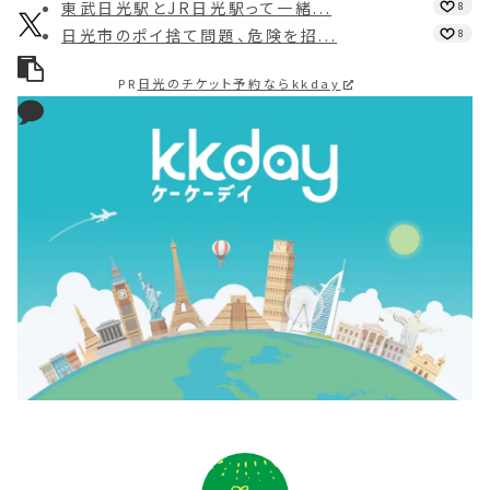
東武日光駅とJR日光駅って一緒...
8
日光市のポイ捨て問題、危険を招...
8
PR
日光のチケット予約ならkkday