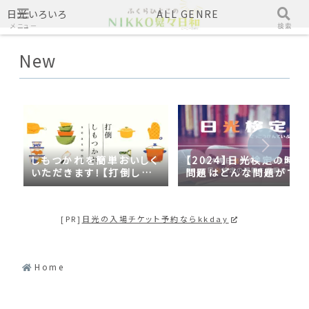
日光いろいろ
ALL GENRE
メニュー
検索
New
しもつかれを簡単おいしく
【2024】日光検定の時事
いただきます！【打倒しも
問題はどんな問題がでる
つかれｓｅａｓｏｎ２】
の？2023年の時事問題
日光づくしだった
[PR]
日光の入場チケット予約ならkkday
Home