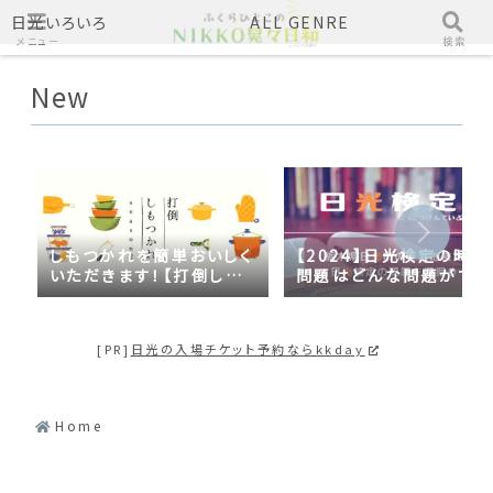
日光いろいろ
ALL GENRE
メニュー
検索
New
しもつかれを簡単おいしく
【2024】日光検定の時事
いただきます！【打倒しも
問題はどんな問題がでる
つかれｓｅａｓｏｎ２】
の？2023年の時事問題
日光づくしだった
[PR]
日光の入場チケット予約ならkkday
Home