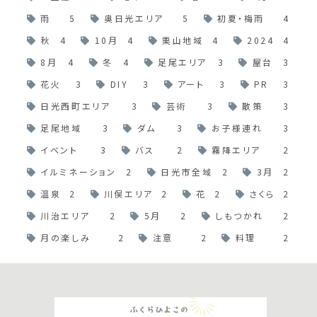
雨
5
奥日光エリア
5
初夏・梅雨
4
秋
4
10月
4
栗山地域
4
2024
4
8月
4
冬
4
足尾エリア
3
屋台
3
花火
3
DIY
3
アート
3
PR
3
日光西町エリア
3
芸術
3
散策
3
足尾地域
3
ダム
3
お子様連れ
3
イベント
3
バス
2
霧降エリア
2
イルミネーション
2
日光市全域
2
3月
2
温泉
2
川俣エリア
2
花
2
さくら
2
川治エリア
2
5月
2
しもつかれ
2
月の楽しみ
2
注意
2
料理
2