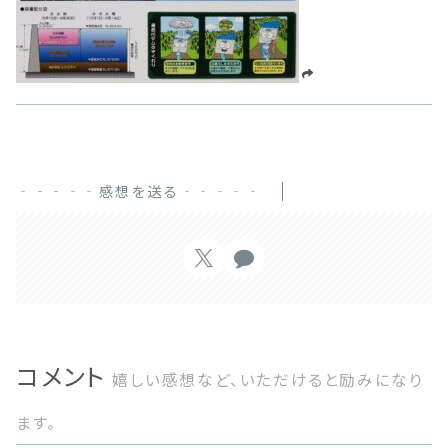
‐‐‐‐‐感想を送る‐‐‐‐‐
コメント
嬉しい感想など、いただけると励みになり
ます。