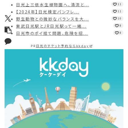
日光上三依水生植物園へ、清流と...
11
【2024年】日光検定パンフレ...
11
野生動物との微妙なバランスを大...
10
東武日光駅とJR日光駅って一緒...
8
日光市のポイ捨て問題、危険を招...
8
PR
日光のチケット予約ならkkday