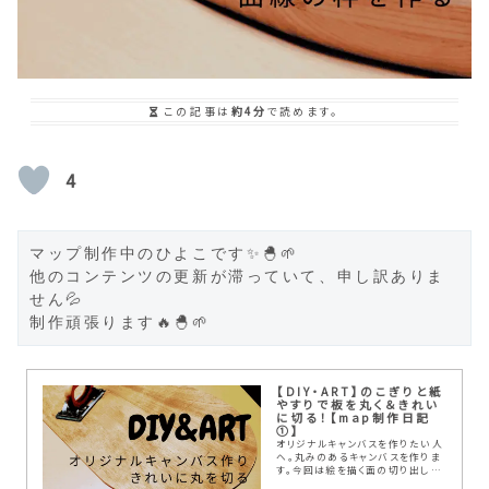
この記事は
約4分
で読めます。
4
マップ制作中のひよこです✨🐣🌱

他のコンテンツの更新が滞っていて、申し訳ありま
せん💦

制作頑張ります🔥🐣🌱
【DIY・ART】のこぎりと紙
やすりで板を丸く＆きれい
に切る！【map制作日記
①】
オリジナルキャンバスを作りたい人
へ。丸みのあるキャンバスを作りま
す。今回は絵を描く面の切り出し
方！のこぎりとヤスリでザックリ簡