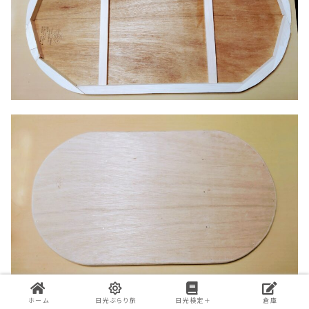
ホーム
日光ぶらり旅
日光検定＋
倉庫
こんな感じで仕上がりました💡
