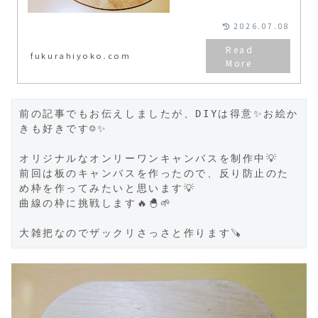
単に作ってみます♪
2026.07.08
fukurahiyoko.com
前の記事でもお伝えしましたが、DIYは得意✨お絵か
きも好きです☺✨

オリジナルなオンリーワンキャンバスを制作中💡

前回は板のキャンバスを作ったので、反り防止のた
め枠を作ってみたいと思います💡

曲線の枠に挑戦します🔥🐣🌱

大雑把なのでザックリさっさと作ります🪚