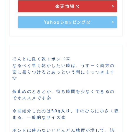
楽天市場
Yahooショッピング
ほんとに良く乾くボンド💡

なるべく早く乾かしたい時は、うすーく両方の
面に擦りつけるとあっという間にくっつきます
💡

仮止めのときとか、待ち時間を少なくできるの
でオススメです👍

今回紹介したのは50g入り、手のひらに小さく収
まる、一般的なサイズ🫲

ボンドは使わないとどんどん粘度が増して、詰