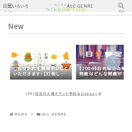
日光いろいろ
ALL GENRE
メニュー
検索
New
しもつかれを簡単おいしく
【2024】日光検定の時事
いただきます！【打倒しも
問題はどんな問題がでる
つかれｓｅａｓｏｎ２】
の？2023年の時事問題
日光づくしだった
[PR]
日光の入場チケット予約ならkkday
Home
ALL GENRE