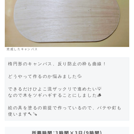
完成したキャンバス
楕円形のキャンバス、反り防止の枠も曲線！

どうやって作るのか悩みました💦

できるだけひよこ流ザックリで進めたい💡

なので木をツギハギすることにしました🪵

絵の具を塗るの前提で作っているので、パテや釘も
使います🔨🪚
所要時間：3時間×3日(9時間)