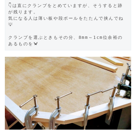
👇️は直にクランプをとめていますが、そうすると跡
が残ります。

気になる人は薄い板や段ボールをたたんで挟んでね
💡

クランプを選ぶときもその分、8mm～1cm位余裕の
あるものを🦀