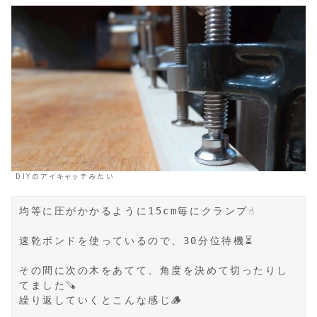
DIYのアイキャッチみたい
均等に圧がかかるように15cm毎にクランプ☝️

速乾ボンドを使っているので、30分位待機⏳️

その間に次の木をあてて、角度を決めて切ったりし
てました🪚

繰り返していくとこんな感じ🪵
