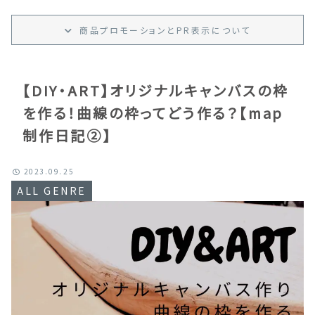
商品プロモーション
と
PR
表示
について
【DIY・ART】オリジナルキャンバスの枠
を作る！曲線の枠ってどう作る？【map
制作日記②】
2023.09.25
ALL GENRE