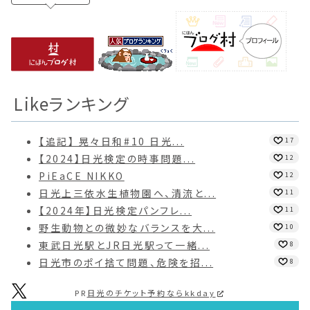
Likeランキング
【追記】 晃々日和#10 日光...
17
【2024】日光検定の時事問題...
12
PiEaCE NIKKO
12
日光上三依水生植物園へ、清流と...
11
【2024年】日光検定パンフレ...
11
野生動物との微妙なバランスを大...
10
東武日光駅とJR日光駅って一緒...
8
日光市のポイ捨て問題、危険を招...
8
PR
日光のチケット予約ならkkday