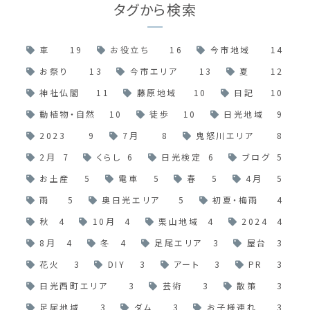
タグから検索
車
19
お役立ち
16
今市地域
14
お祭り
13
今市エリア
13
夏
12
神社仏閣
11
藤原地域
10
日記
10
動植物・自然
10
徒歩
10
日光地域
9
2023
9
7月
8
鬼怒川エリア
8
2月
7
くらし
6
日光検定
6
ブログ
5
お土産
5
電車
5
春
5
4月
5
雨
5
奥日光エリア
5
初夏・梅雨
4
秋
4
10月
4
栗山地域
4
2024
4
8月
4
冬
4
足尾エリア
3
屋台
3
花火
3
DIY
3
アート
3
PR
3
日光西町エリア
3
芸術
3
散策
3
足尾地域
3
ダム
3
お子様連れ
3