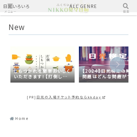
日光いろいろ
ALL GENRE
メニュー
検索
New
しもつかれを簡単おいしく
【2024】日光検定の時事
いただきます！【打倒しも
問題はどんな問題がでる
つかれｓｅａｓｏｎ２】
の？2023年の時事問題
日光づくしだった
[PR]
日光の入場チケット予約ならkkday
Home