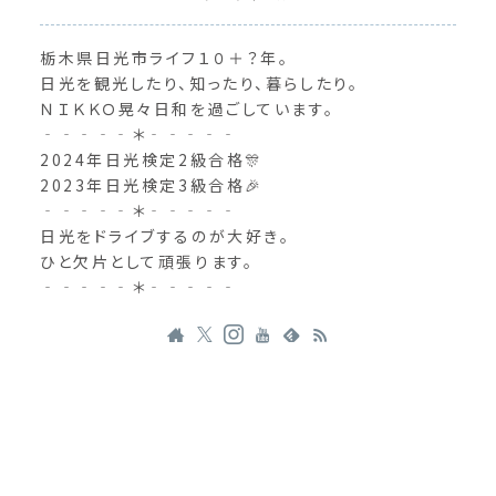
栃木県日光市ライフ１０＋？年。
日光を観光したり、知ったり、暮らしたり。
ＮＩＫＫＯ晃々日和を過ごしています。
‐‐‐‐‐＊‐‐‐‐‐
2024年日光検定2級合格🎊
2023年日光検定3級合格🎉
‐‐‐‐‐＊‐‐‐‐‐
日光をドライブするのが大好き。
ひと欠片として頑張ります。
‐‐‐‐‐＊‐‐‐‐‐