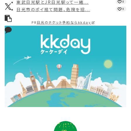
東武日光駅とJR日光駅って一緒...
8
日光市のポイ捨て問題、危険を招...
8
PR
日光のチケット予約ならkkday