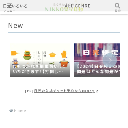
日光いろいろ
ALL GENRE
メニュー
検索
New
しもつかれを簡単おいしく
【2024】日光検定の時事
いただきます！【打倒しも
問題はどんな問題がでる
つかれｓｅａｓｏｎ２】
の？2023年の時事問題
日光づくしだった
[PR]
日光の入場チケット予約ならkkday
Home