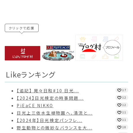
クリックで応援
Likeランキング
【追記】 晃々日和#10 日光...
17
【2024】日光検定の時事問題...
12
PiEaCE NIKKO
12
日光上三依水生植物園へ、清流と...
11
【2024年】日光検定パンフレ...
11
野生動物との微妙なバランスを大...
10