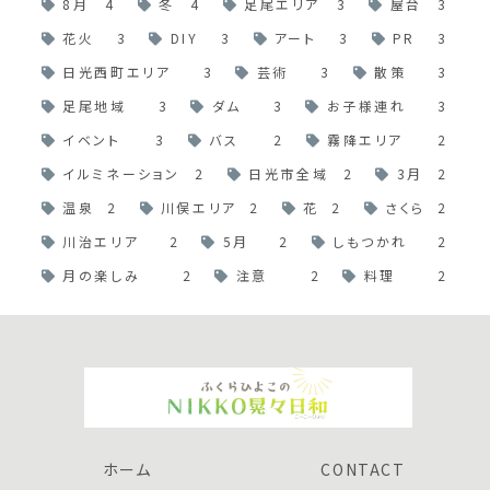
8月
4
冬
4
足尾エリア
3
屋台
3
花火
3
DIY
3
アート
3
PR
3
日光西町エリア
3
芸術
3
散策
3
足尾地域
3
ダム
3
お子様連れ
3
イベント
3
バス
2
霧降エリア
2
イルミネーション
2
日光市全域
2
3月
2
温泉
2
川俣エリア
2
花
2
さくら
2
川治エリア
2
5月
2
しもつかれ
2
月の楽しみ
2
注意
2
料理
2
ホーム
CONTACT