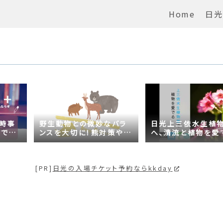
Home
日光
の時事
野生動物との微妙なバラ
日光上三依水生植
がでる
ンスを大切に！熊対策や日
へ、清流と植物を愛
問題は
光の自然が学べるスポッ
【プチ日光】
トも紹介
[PR]
日光の入場チケット予約ならkkday