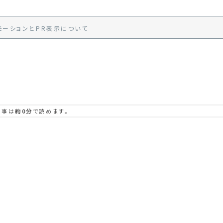
モーション
と
PR
表示
について
記事は
約0分
で読めます。