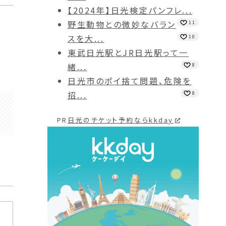
【2024年】日光検定パンフレ...
野生動物との微妙なバラン
11
スを大...
10
東武日光駅とJR日光駅って一
緒...
8
日光市のポイ捨て問題、危険を
招...
8
PR
日光のチケット予約ならkkday