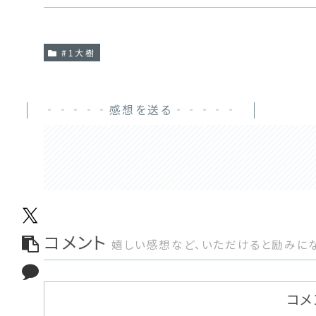
#1大樹
‐‐‐‐‐感想を送る‐‐‐‐‐
コメント
嬉しい感想など、いただけると励みにな
コメ