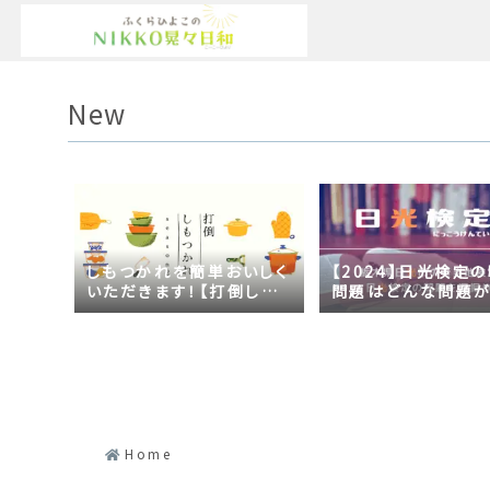
New
しもつかれを簡単おいしく
【2024】日光検定
いただきます！【打倒しも
問題はどんな問題
つかれｓｅａｓｏｎ２】
の？2023年の時事
日光づくしだった
Home