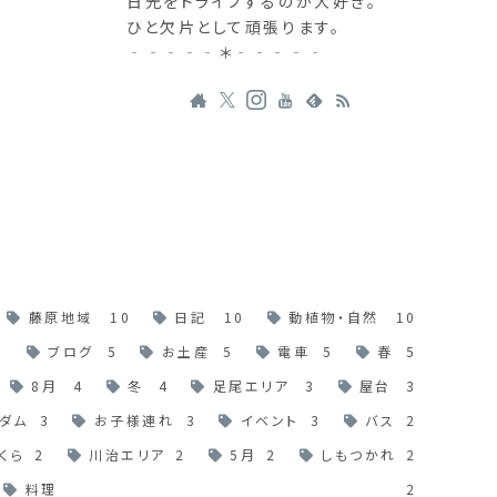
日光をドライブするのが大好き。
ひと欠片として頑張ります。
‐‐‐‐‐＊‐‐‐‐‐
藤原地域
10
日記
10
動植物・自然
10
6
ブログ
5
お土産
5
電車
5
春
5
8月
4
冬
4
足尾エリア
3
屋台
3
ダム
3
お子様連れ
3
イベント
3
バス
2
くら
2
川治エリア
2
5月
2
しもつかれ
2
料理
2