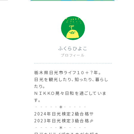
ふくらひよこ
プロフィール
栃木県日光市ライフ１０＋？年。
日光を観光したり、知ったり、暮らし
たり。
ＮＩＫＫＯ晃々日和を過ごしていま
す。
‐‐‐‐‐＊‐‐‐‐‐
2024年日光検定2級合格🎊
2023年日光検定3級合格🎉
‐‐‐‐‐＊‐‐‐‐‐