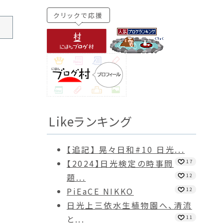
クリックで応援
Likeランキング
【追記】 晃々日和#10 日光...
【2024】日光検定の時事問
17
題...
12
PiEaCE NIKKO
12
日光上三依水生植物園へ、清流
と...
11