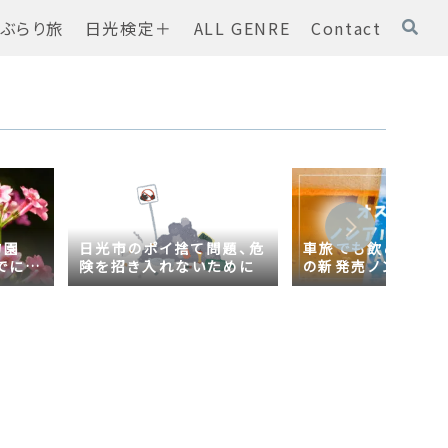
ぶらり旅
日光検定＋
ALL GENRE
Contact
物園
日光市のポイ捨て問題、危
車旅でも飲める！オ
でに
険を招き入れないために
の新発売ノンアルコ
ール【AsahiZERO
ールだった！