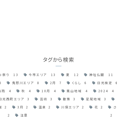
タグから検索
お祭り
13
今市エリア
13
夏
12
神社仏閣
11
8
鬼怒川エリア
8
2月
7
くらし
6
日光検定
梅雨
4
秋
4
10月
4
栗山地域
4
2024
4
日光西町エリア
3
芸術
3
散策
3
足尾地域
3
域
2
3月
2
温泉
2
川俣エリア
2
花
2
さ
2
注意
2