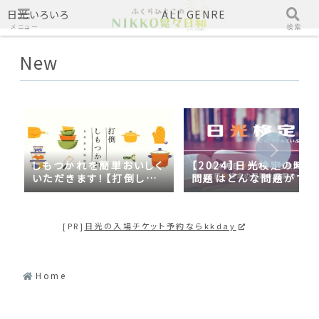
日光いろいろ
ALL GENRE
メニュー
検索
New
しもつかれを簡単おいしく
【2024】日光検定の時事
いただきます！【打倒しも
問題はどんな問題がでる
つかれｓｅａｓｏｎ２】
の？2023年の時事問題
日光づくしだった
[PR]
日光の入場チケット予約ならkkday
Home