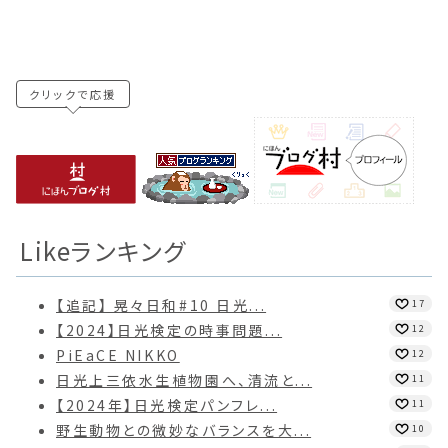
クリックで応援
Likeランキング
【追記】 晃々日和#10 日光...
17
【2024】日光検定の時事問題...
12
PiEaCE NIKKO
12
日光上三依水生植物園へ、清流と...
11
【2024年】日光検定パンフレ...
11
野生動物との微妙なバランスを大...
10