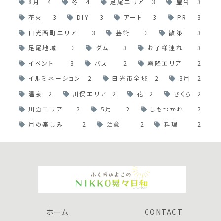
8月
4
冬
4
足尾エリア
3
屋台
3
花火
3
DIY
3
アート
3
PR
3
日光西町エリア
3
芸術
3
散策
3
足尾地域
3
ダム
3
お子様連れ
3
イベント
3
バス
2
霧降エリア
2
イルミネーション
2
日光市全域
2
3月
2
温泉
2
川俣エリア
2
花
2
さくら
2
川治エリア
2
5月
2
しもつかれ
2
月の楽しみ
2
注意
2
料理
2
ホーム
CONTACT