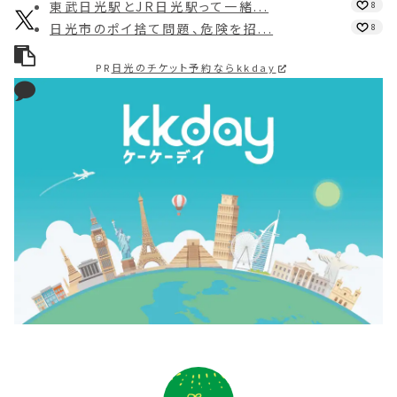
東武日光駅とJR日光駅って一緒...
8
日光市のポイ捨て問題、危険を招...
8
PR
日光のチケット予約ならkkday