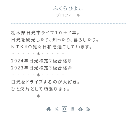
ふくらひよこ
プロフィール
栃木県日光市ライフ１０＋？年。
日光を観光したり、知ったり、暮らしたり。
ＮＩＫＫＯ晃々日和を過ごしています。
‐‐‐‐‐＊‐‐‐‐‐
2024年日光検定2級合格🎊
2023年日光検定3級合格🎉
‐‐‐‐‐＊‐‐‐‐‐
日光をドライブするのが大好き。
ひと欠片として頑張ります。
‐‐‐‐‐＊‐‐‐‐‐