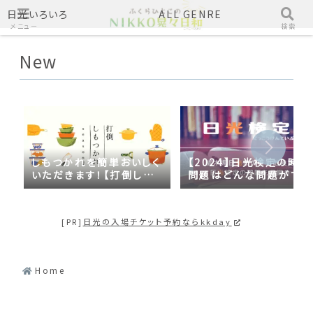
日光いろいろ
ALL GENRE
メニュー
検索
New
しもつかれを簡単おいしく
【2024】日光検定の時事
いただきます！【打倒しも
問題はどんな問題がでる
つかれｓｅａｓｏｎ２】
の？2023年の時事問題
日光づくしだった
[PR]
日光の入場チケット予約ならkkday
Home