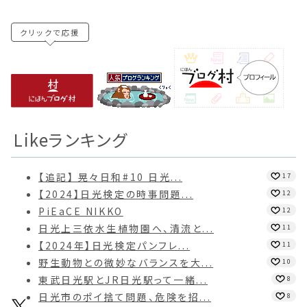
クリックで応援
Likeランキング
【追記】 晃々日和#10 日光...
17
【2024】日光検定の時事問題...
12
PiEaCE NIKKO
12
日光上三依水生植物園へ、清流と...
11
【2024年】日光検定パンフレ...
11
野生動物との微妙なバランスを大...
10
東武日光駅とJR日光駅って一緒...
8
日光市のポイ捨て問題、危険を招...
8