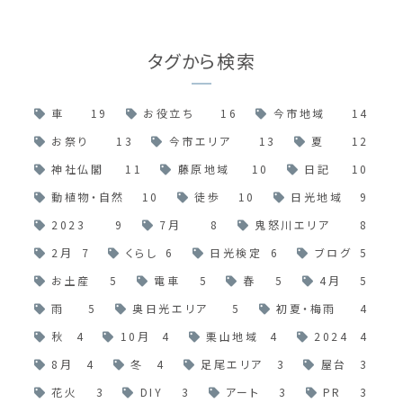
タグから検索
車
19
お役立ち
16
今市地域
14
お祭り
13
今市エリア
13
夏
12
神社仏閣
11
藤原地域
10
日記
10
動植物・自然
10
徒歩
10
日光地域
9
2023
9
7月
8
鬼怒川エリア
8
2月
7
くらし
6
日光検定
6
ブログ
5
お土産
5
電車
5
春
5
4月
5
雨
5
奥日光エリア
5
初夏・梅雨
4
秋
4
10月
4
栗山地域
4
2024
4
8月
4
冬
4
足尾エリア
3
屋台
3
花火
3
DIY
3
アート
3
PR
3