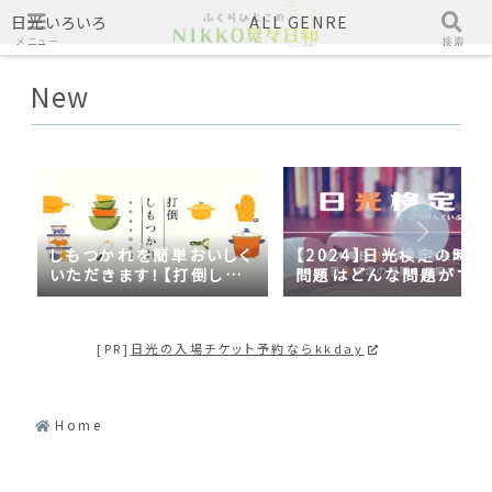
日光いろいろ
ALL GENRE
メニュー
検索
New
しもつかれを簡単おいしく
【2024】日光検定の時事
いただきます！【打倒しも
問題はどんな問題がでる
つかれｓｅａｓｏｎ２】
の？2023年の時事問題
日光づくしだった
[PR]
日光の入場チケット予約ならkkday
Home