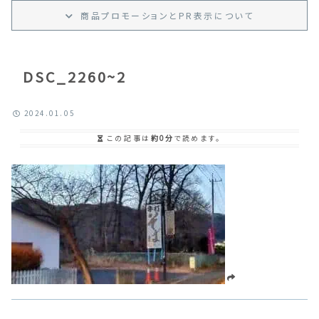
商品プロモーション
と
PR
表示
について
DSC_2260~2
2024.01.05
この記事は
約0分
で読めます。