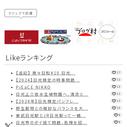
クリックで応援
Likeランキング
【追記】 晃々日和#10 日光...
17
【2024】日光検定の時事問題...
12
PiEaCE NIKKO
12
日光上三依水生植物園へ、清流と...
11
【2024年】日光検定パンフレ...
11
野生動物との微妙なバランスを大...
10
東武日光駅とJR日光駅って一緒...
8
日光市のポイ捨て問題、危険を招...
8