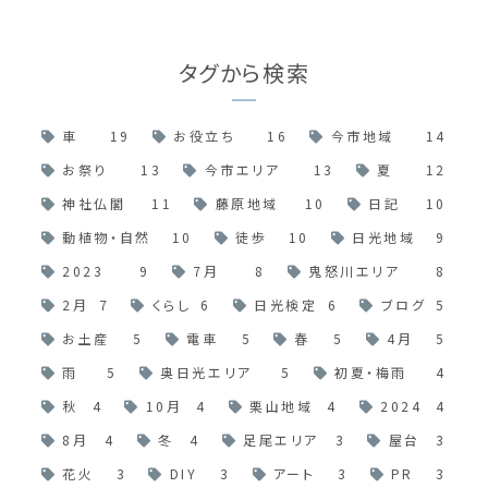
タグから検索
車
19
お役立ち
16
今市地域
14
お祭り
13
今市エリア
13
夏
12
神社仏閣
11
藤原地域
10
日記
10
動植物・自然
10
徒歩
10
日光地域
9
2023
9
7月
8
鬼怒川エリア
8
2月
7
くらし
6
日光検定
6
ブログ
5
お土産
5
電車
5
春
5
4月
5
雨
5
奥日光エリア
5
初夏・梅雨
4
秋
4
10月
4
栗山地域
4
2024
4
8月
4
冬
4
足尾エリア
3
屋台
3
花火
3
DIY
3
アート
3
PR
3