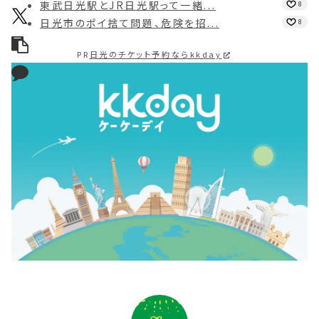
東武日光駅とJR日光駅って一緒...
8
日光市のポイ捨て問題、危険を招...
8
PR
日光のチケット予約ならkkday