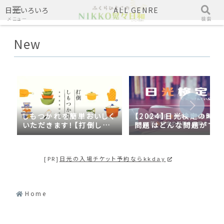
日光いろいろ
ALL GENRE
メニュー
検索
New
しもつかれを簡単おいしく
【2024】日光検定の時事
いただきます！【打倒しも
問題はどんな問題がでる
つかれｓｅａｓｏｎ２】
の？2023年の時事問題
日光づくしだった
[PR]
日光の入場チケット予約ならkkday
Home