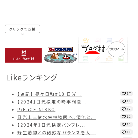
クリックで応援
Likeランキング
【追記】 晃々日和#10 日光...
17
【2024】日光検定の時事問題...
12
PiEaCE NIKKO
12
日光上三依水生植物園へ、清流と...
11
【2024年】日光検定パンフレ...
11
野生動物との微妙なバランスを大...
10