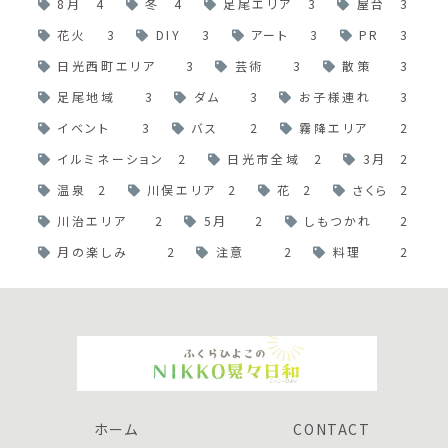
8月
4
冬
4
足尾エリア
3
屋台
3
花火
3
DIY
3
アート
3
PR
3
日光西町エリア
3
芸術
3
散策
3
足尾地域
3
ダム
3
お子様連れ
3
イベント
3
バス
2
霧降エリア
2
イルミネーション
2
日光市全域
2
3月
2
温泉
2
川俣エリア
2
花
2
さくら
2
川治エリア
2
5月
2
しもつかれ
2
月の楽しみ
2
注意
2
料理
2
ホーム
CONTACT