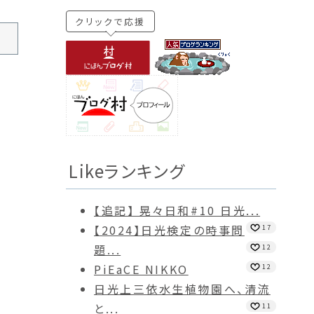
クリックで応援
Likeランキング
【追記】 晃々日和#10 日光...
【2024】日光検定の時事問
17
題...
12
PiEaCE NIKKO
12
日光上三依水生植物園へ、清流
と...
11