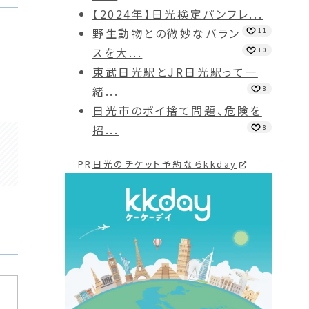
【2024年】日光検定パンフレ...
野生動物との微妙なバラン
11
スを大...
10
東武日光駅とJR日光駅って一
緒...
8
日光市のポイ捨て問題、危険を
招...
8
PR
日光のチケット予約ならkkday