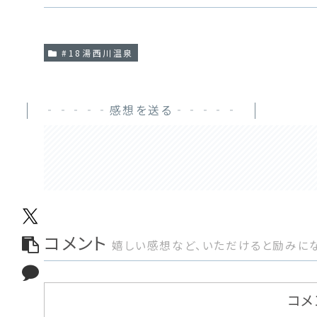
#18湯西川温泉
‐‐‐‐‐感想を送る‐‐‐‐‐
コメント
嬉しい感想など、いただけると励みにな
コメ