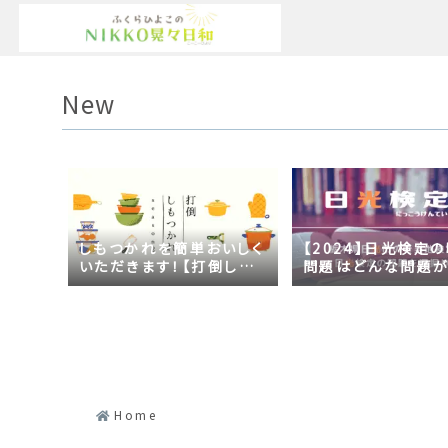
New
しもつかれを簡単おいしく
【2024】日光検定
いただきます！【打倒しも
問題はどんな問題
つかれｓｅａｓｏｎ２】
の？2023年の時事
日光づくしだった
Home