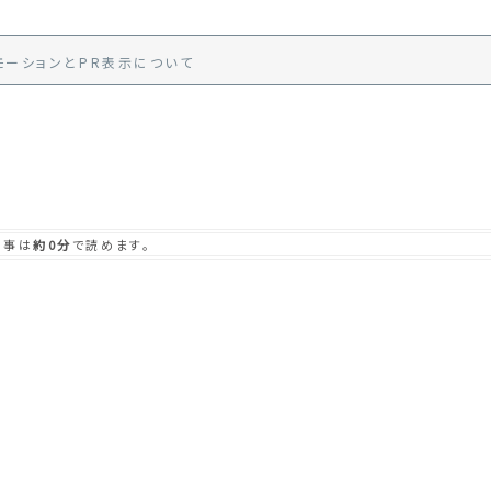
モーション
と
PR
表示
について
記事は
約0分
で読めます。