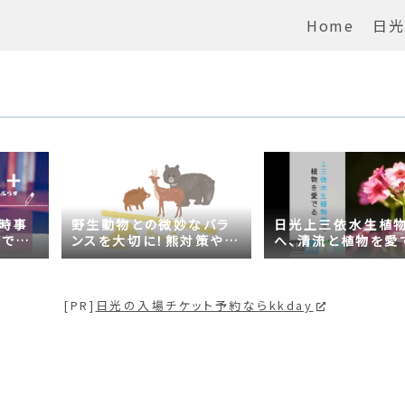
Home
日光
の時事
野生動物との微妙なバラ
日光上三依水生植
がでる
ンスを大切に！熊対策や日
へ、清流と植物を愛
問題は
光の自然が学べるスポッ
【プチ日光】
トも紹介
[PR]
日光の入場チケット予約ならkkday