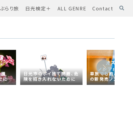
ぶらり旅
日光検定＋
ALL GENRE
Contact
物園
日光市のポイ捨て問題、危
車旅でも飲める！オ
でに
険を招き入れないために
の新発売ノンアルコ
ール【AsahiZERO
ールだった！