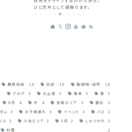
日光をドライブするのが大好き。
ひと欠片として頑張ります。
‐‐‐‐‐＊‐‐‐‐‐
藤原地域
10
日記
10
動植物・自然
10
6
ブログ
5
お土産
5
電車
5
春
5
8月
4
冬
4
足尾エリア
3
屋台
3
ダム
3
お子様連れ
3
イベント
3
バス
2
くら
2
川治エリア
2
5月
2
しもつかれ
2
料理
2