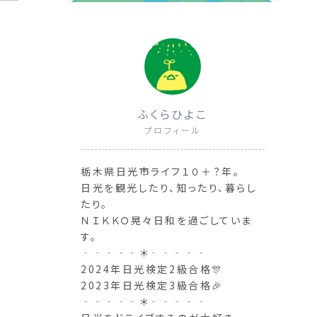
ふくらひよこ
プロフィール
栃木県日光市ライフ１０＋？年。
日光を観光したり、知ったり、暮らし
たり。
ＮＩＫＫＯ晃々日和を過ごしていま
す。
‐‐‐‐‐＊‐‐‐‐‐
2024年日光検定2級合格🎊
2023年日光検定3級合格🎉
‐‐‐‐‐＊‐‐‐‐‐