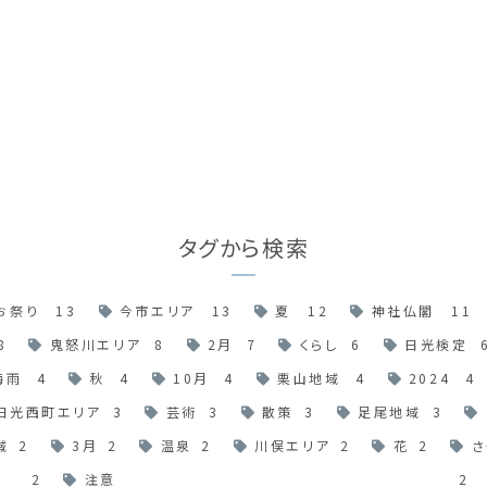
タグから検索
お祭り
13
今市エリア
13
夏
12
神社仏閣
11
8
鬼怒川エリア
8
2月
7
くらし
6
日光検定
梅雨
4
秋
4
10月
4
栗山地域
4
2024
4
日光西町エリア
3
芸術
3
散策
3
足尾地域
3
域
2
3月
2
温泉
2
川俣エリア
2
花
2
さ
2
注意
2