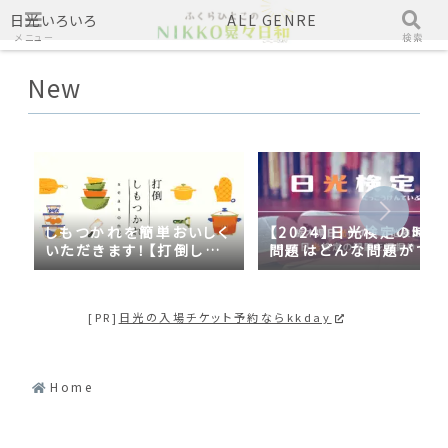
日光いろいろ
ALL GENRE
メニュー
検索
New
しもつかれを簡単おいしく
【2024】日光検定の時事
いただきます！【打倒しも
問題はどんな問題がでる
つかれｓｅａｓｏｎ２】
の？2023年の時事問題
日光づくしだった
[PR]
日光の入場チケット予約ならkkday
Home