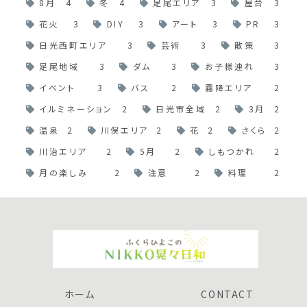
8月
4
冬
4
足尾エリア
3
屋台
3
花火
3
DIY
3
アート
3
PR
3
日光西町エリア
3
芸術
3
散策
3
足尾地域
3
ダム
3
お子様連れ
3
イベント
3
バス
2
霧降エリア
2
イルミネーション
2
日光市全域
2
3月
2
温泉
2
川俣エリア
2
花
2
さくら
2
川治エリア
2
5月
2
しもつかれ
2
月の楽しみ
2
注意
2
料理
2
ホーム
CONTACT