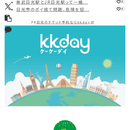
東武日光駅とJR日光駅って一緒...
8
日光市のポイ捨て問題、危険を招...
8
PR
日光のチケット予約ならkkday