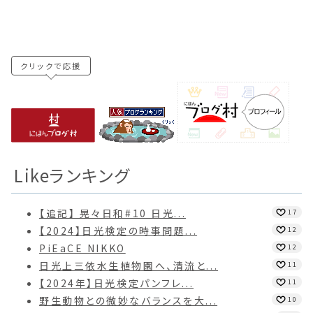
クリックで応援
Likeランキング
【追記】 晃々日和#10 日光...
17
【2024】日光検定の時事問題...
12
PiEaCE NIKKO
12
日光上三依水生植物園へ、清流と...
11
【2024年】日光検定パンフレ...
11
野生動物との微妙なバランスを大...
10