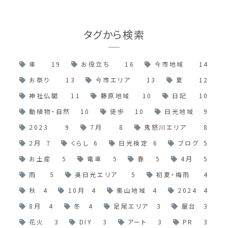
タグから検索
車
19
お役立ち
16
今市地域
14
お祭り
13
今市エリア
13
夏
12
神社仏閣
11
藤原地域
10
日記
10
動植物・自然
10
徒歩
10
日光地域
9
2023
9
7月
8
鬼怒川エリア
8
2月
7
くらし
6
日光検定
6
ブログ
5
お土産
5
電車
5
春
5
4月
5
雨
5
奥日光エリア
5
初夏・梅雨
4
秋
4
10月
4
栗山地域
4
2024
4
8月
4
冬
4
足尾エリア
3
屋台
3
花火
3
DIY
3
アート
3
PR
3