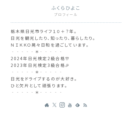
ふくらひよこ
プロフィール
栃木県日光市ライフ１０＋？年。
日光を観光したり、知ったり、暮らしたり。
ＮＩＫＫＯ晃々日和を過ごしています。
‐‐‐‐‐＊‐‐‐‐‐
2024年日光検定2級合格🎊
2023年日光検定3級合格🎉
‐‐‐‐‐＊‐‐‐‐‐
日光をドライブするのが大好き。
ひと欠片として頑張ります。
‐‐‐‐‐＊‐‐‐‐‐