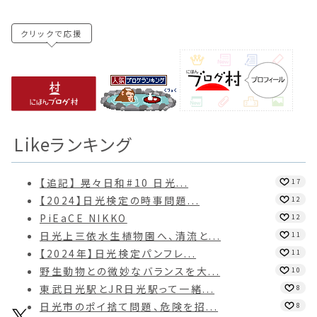
クリックで応援
Likeランキング
【追記】 晃々日和#10 日光...
17
【2024】日光検定の時事問題...
12
PiEaCE NIKKO
12
日光上三依水生植物園へ、清流と...
11
【2024年】日光検定パンフレ...
11
野生動物との微妙なバランスを大...
10
東武日光駅とJR日光駅って一緒...
8
日光市のポイ捨て問題、危険を招...
8