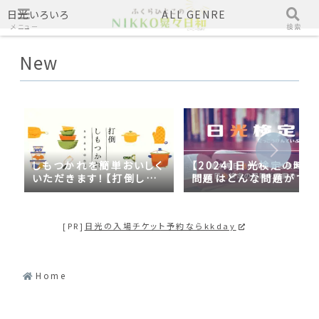
日光いろいろ
ALL GENRE
メニュー
検索
New
しもつかれを簡単おいしく
【2024】日光検定の時事
いただきます！【打倒しも
問題はどんな問題がでる
つかれｓｅａｓｏｎ２】
の？2023年の時事問題
日光づくしだった
[PR]
日光の入場チケット予約ならkkday
Home