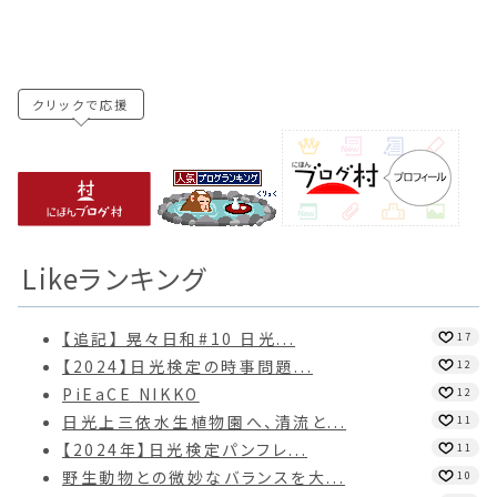
クリックで応援
Likeランキング
【追記】 晃々日和#10 日光...
17
【2024】日光検定の時事問題...
12
PiEaCE NIKKO
12
日光上三依水生植物園へ、清流と...
11
【2024年】日光検定パンフレ...
11
野生動物との微妙なバランスを大...
10