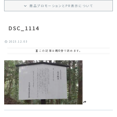
商品プロモーション
と
PR
表示
について
DSC_1114
2023.12.03
この記事は
約0分
で読めます。