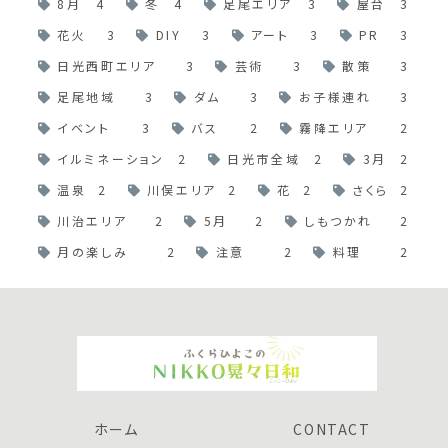
8月
4
冬
4
足尾エリア
3
屋台
3
花火
3
DIY
3
アート
3
PR
3
日光西町エリア
3
芸術
3
散策
3
足尾地域
3
ダム
3
お子様連れ
3
イベント
3
バス
2
霧降エリア
2
イルミネーション
2
日光市全域
2
3月
2
温泉
2
川俣エリア
2
花
2
さくら
2
川治エリア
2
5月
2
しもつかれ
2
月の楽しみ
2
注意
2
料理
2
ホーム
CONTACT