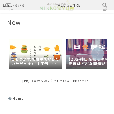
日光いろいろ
ALL GENRE
メニュー
検索
New
しもつかれを簡単おいしく
【2024】日光検定の時事
いただきます！【打倒しも
問題はどんな問題がでる
つかれｓｅａｓｏｎ２】
の？2023年の時事問題
日光づくしだった
[PR]
日光の入場チケット予約ならkkday
Home