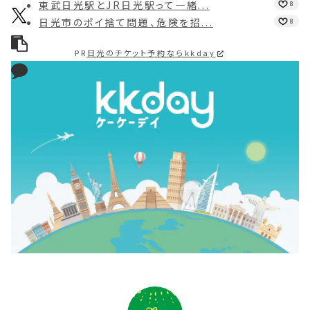
東武日光駅とJR日光駅って一緒...
8
日光市のポイ捨て問題、危険を招...
8
PR
日光のチケット予約ならkkday