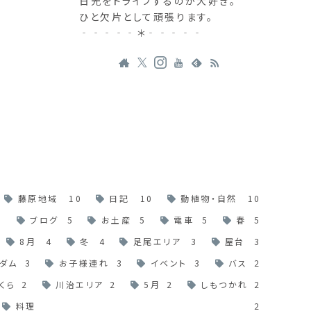
日光をドライブするのが大好き。
ひと欠片として頑張ります。
‐‐‐‐‐＊‐‐‐‐‐
藤原地域
10
日記
10
動植物・自然
10
6
ブログ
5
お土産
5
電車
5
春
5
8月
4
冬
4
足尾エリア
3
屋台
3
ダム
3
お子様連れ
3
イベント
3
バス
2
くら
2
川治エリア
2
5月
2
しもつかれ
2
料理
2