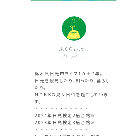
ふくらひよこ
プロフィール
栃木県日光市ライフ１０＋？年。
日光を観光したり、知ったり、暮らし
たり。
ＮＩＫＫＯ晃々日和を過ごしていま
す。
‐‐‐‐‐＊‐‐‐‐‐
2024年日光検定2級合格🎊
2023年日光検定3級合格🎉
‐‐‐‐‐＊‐‐‐‐‐