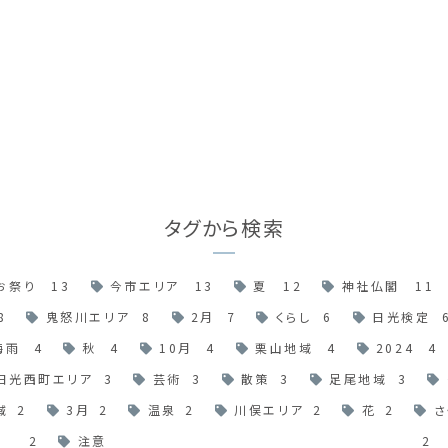
タグから検索
お祭り
13
今市エリア
13
夏
12
神社仏閣
11
8
鬼怒川エリア
8
2月
7
くらし
6
日光検定
梅雨
4
秋
4
10月
4
栗山地域
4
2024
4
日光西町エリア
3
芸術
3
散策
3
足尾地域
3
域
2
3月
2
温泉
2
川俣エリア
2
花
2
さ
2
注意
2