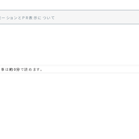
モーション
と
PR
表示
について
記事は
約0分
で読めます。