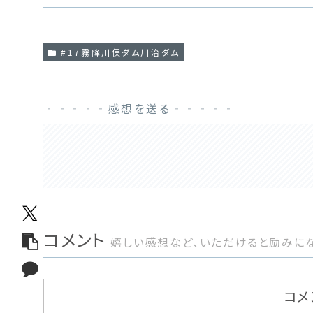
#17霧降川俣ダム川治ダム
‐‐‐‐‐感想を送る‐‐‐‐‐
コメント
嬉しい感想など、いただけると励みにな
コメ