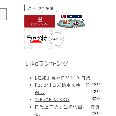
クリックで応援
Likeランキング
【追記】 晃々日和#10 日光...
【2024】日光検定の時事問
17
題...
12
PiEaCE NIKKO
12
日光上三依水生植物園へ、清流
と...
11