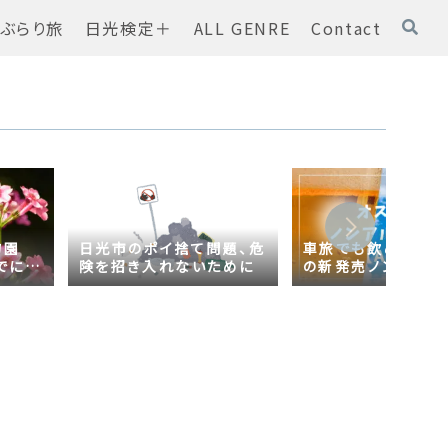
ぶらり旅
日光検定＋
ALL GENRE
Contact
物園
日光市のポイ捨て問題、危
車旅でも飲める！オ
でに
険を招き入れないために
の新発売ノンアルコ
ール【AsahiZERO
ールだった！