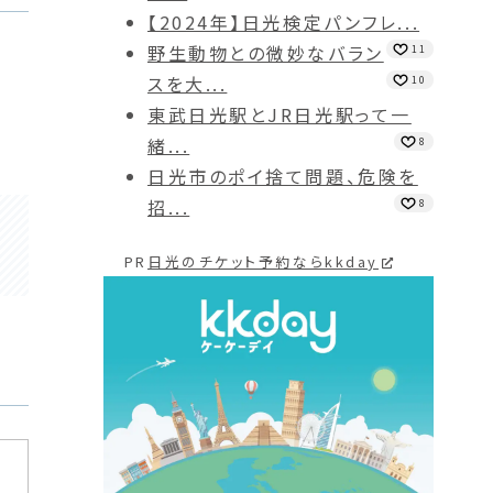
【2024年】日光検定パンフレ...
野生動物との微妙なバラン
11
スを大...
10
東武日光駅とJR日光駅って一
緒...
8
日光市のポイ捨て問題、危険を
招...
8
PR
日光のチケット予約ならkkday