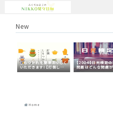
New
しもつかれを簡単おいしく
【2024】日光検定
いただきます！【打倒しも
問題はどんな問題
つかれｓｅａｓｏｎ２】
の？2023年の時事
日光づくしだった
Home