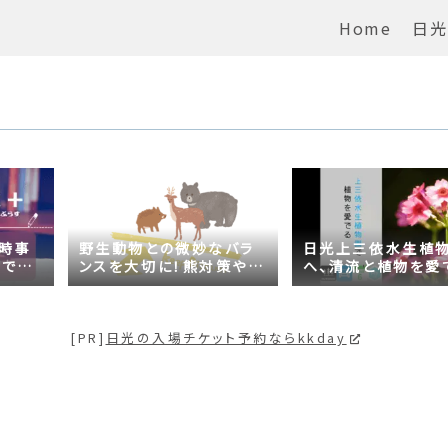
Home
日光
の時事
野生動物との微妙なバラ
日光上三依水生植
がでる
ンスを大切に！熊対策や日
へ、清流と植物を愛
問題は
光の自然が学べるスポッ
【プチ日光】
トも紹介
[PR]
日光の入場チケット予約ならkkday