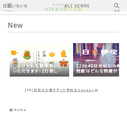
日光いろいろ
ALL GENRE
メニュー
検索
New
しもつかれを簡単おいしく
【2024】日光検定の時事
いただきます！【打倒しも
問題はどんな問題がでる
つかれｓｅａｓｏｎ２】
の？2023年の時事問題
日光づくしだった
[PR]
日光の入場チケット予約ならkkday
Home