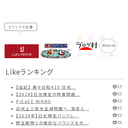
クリックで応援
Likeランキング
【追記】 晃々日和#10 日光...
17
【2024】日光検定の時事問題...
12
PiEaCE NIKKO
12
日光上三依水生植物園へ、清流と...
11
【2024年】日光検定パンフレ...
11
野生動物との微妙なバランスを大...
10