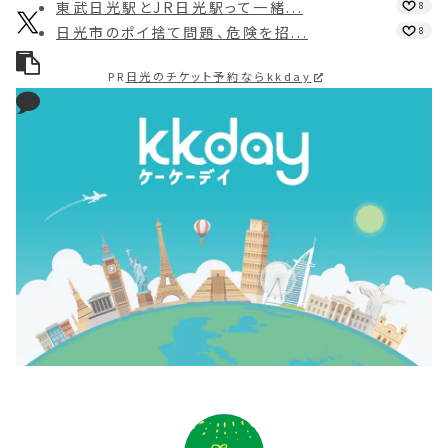
東武日光駅とJR日光駅って一緒...
8
日光市のポイ捨て問題、危険を招...
8
PR
日光のチケット予約ならkkday