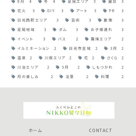
8月
4
冬
4
足尾エリア
3
屋台
3
花火
3
DIY
3
アート
3
PR
3
日光西町エリア
3
芸術
3
散策
3
足尾地域
3
ダム
3
お子様連れ
3
イベント
3
バス
2
霧降エリア
2
イルミネーション
2
日光市全域
2
3月
2
温泉
2
川俣エリア
2
花
2
さくら
2
川治エリア
2
5月
2
しもつかれ
2
月の楽しみ
2
注意
2
料理
2
ホーム
CONTACT