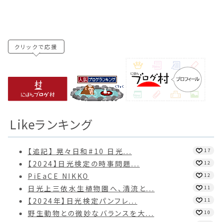
クリックで応援
Likeランキング
【追記】 晃々日和#10 日光...
17
【2024】日光検定の時事問題...
12
PiEaCE NIKKO
12
日光上三依水生植物園へ、清流と...
11
【2024年】日光検定パンフレ...
11
野生動物との微妙なバランスを大...
10