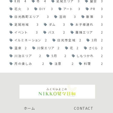
8月
4
冬
4
足尾エリア
3
屋台
3
花火
3
DIY
3
アート
3
PR
3
日光西町エリア
3
芸術
3
散策
3
足尾地域
3
ダム
3
お子様連れ
3
イベント
3
バス
2
霧降エリア
2
イルミネーション
2
日光市全域
2
3月
2
温泉
2
川俣エリア
2
花
2
さくら
2
川治エリア
2
5月
2
しもつかれ
2
月の楽しみ
2
注意
2
料理
2
ホーム
CONTACT