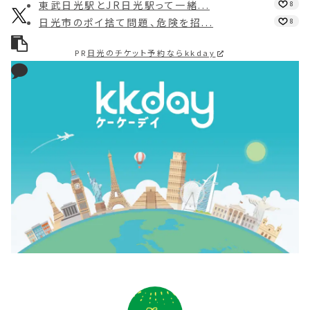
東武日光駅とJR日光駅って一緒...
8
日光市のポイ捨て問題、危険を招...
8
PR
日光のチケット予約ならkkday