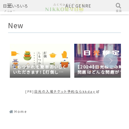
日光いろいろ
ALL GENRE
メニュー
検索
New
しもつかれを簡単おいしく
【2024】日光検定の時事
いただきます！【打倒しも
問題はどんな問題がでる
つかれｓｅａｓｏｎ２】
の？2023年の時事問題
日光づくしだった
[PR]
日光の入場チケット予約ならkkday
Home