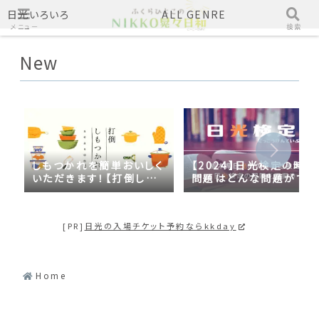
日光いろいろ
ALL GENRE
メニュー
検索
New
しもつかれを簡単おいしく
【2024】日光検定の時事
いただきます！【打倒しも
問題はどんな問題がでる
つかれｓｅａｓｏｎ２】
の？2023年の時事問題
日光づくしだった
[PR]
日光の入場チケット予約ならkkday
Home