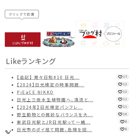
クリックで応援
Likeランキング
【追記】 晃々日和#10 日光...
17
【2024】日光検定の時事問題...
12
PiEaCE NIKKO
12
日光上三依水生植物園へ、清流と...
11
【2024年】日光検定パンフレ...
11
野生動物との微妙なバランスを大...
10
東武日光駅とJR日光駅って一緒...
8
日光市のポイ捨て問題、危険を招...
8