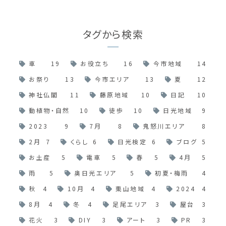
タグから検索
車
19
お役立ち
16
今市地域
14
お祭り
13
今市エリア
13
夏
12
神社仏閣
11
藤原地域
10
日記
10
動植物・自然
10
徒歩
10
日光地域
9
2023
9
7月
8
鬼怒川エリア
8
2月
7
くらし
6
日光検定
6
ブログ
5
お土産
5
電車
5
春
5
4月
5
雨
5
奥日光エリア
5
初夏・梅雨
4
秋
4
10月
4
栗山地域
4
2024
4
8月
4
冬
4
足尾エリア
3
屋台
3
花火
3
DIY
3
アート
3
PR
3