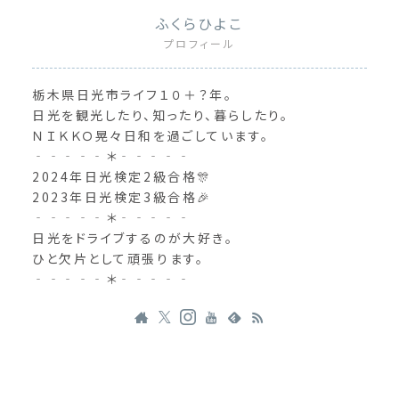
ふくらひよこ
プロフィール
栃木県日光市ライフ１０＋？年。
日光を観光したり、知ったり、暮らしたり。
ＮＩＫＫＯ晃々日和を過ごしています。
‐‐‐‐‐＊‐‐‐‐‐
2024年日光検定2級合格🎊
2023年日光検定3級合格🎉
‐‐‐‐‐＊‐‐‐‐‐
日光をドライブするのが大好き。
ひと欠片として頑張ります。
‐‐‐‐‐＊‐‐‐‐‐