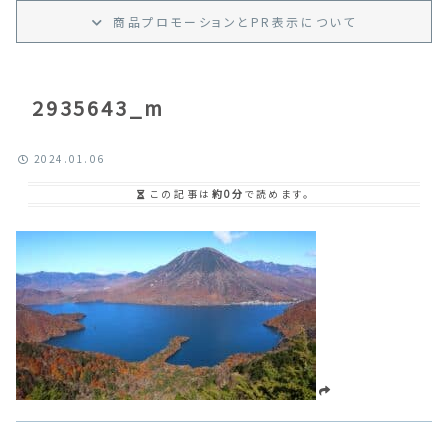
商品プロモーション
と
PR
表示
について
2935643_m
2024.01.06
この記事は
約0分
で読めます。