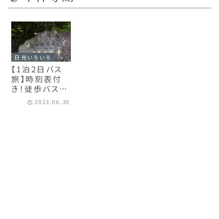
日光いろいろ
【1泊2日バス
旅】時刻表付
き！徒歩バスで
回る日光観光
2023.06.30
モデルコース！
【日光東照宮・
中禅寺湖・霧降
高原】