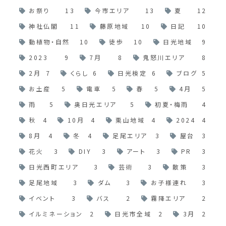
お祭り
13
今市エリア
13
夏
12
神社仏閣
11
藤原地域
10
日記
10
動植物・自然
10
徒歩
10
日光地域
9
2023
9
7月
8
鬼怒川エリア
8
2月
7
くらし
6
日光検定
6
ブログ
5
お土産
5
電車
5
春
5
4月
5
雨
5
奥日光エリア
5
初夏・梅雨
4
秋
4
10月
4
栗山地域
4
2024
4
8月
4
冬
4
足尾エリア
3
屋台
3
花火
3
DIY
3
アート
3
PR
3
日光西町エリア
3
芸術
3
散策
3
足尾地域
3
ダム
3
お子様連れ
3
イベント
3
バス
2
霧降エリア
2
イルミネーション
2
日光市全域
2
3月
2