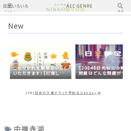
日光いろいろ
ALL GENRE
メニュー
検索
New
しもつかれを簡単おいしく
【2024】日光検定の時事
いただきます！【打倒しも
問題はどんな問題がでる
つかれｓｅａｓｏｎ２】
の？2023年の時事問題
日光づくしだった
[PR]
日光の入場チケット予約ならkkday
中禅寺湖