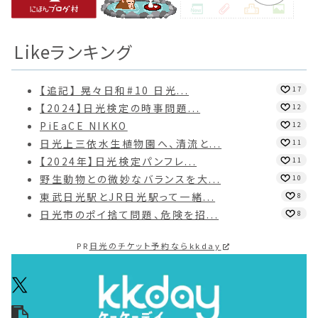
Likeランキング
【追記】 晃々日和#10 日光...
17
【2024】日光検定の時事問題...
12
PiEaCE NIKKO
12
日光上三依水生植物園へ、清流と...
11
【2024年】日光検定パンフレ...
11
野生動物との微妙なバランスを大...
10
東武日光駅とJR日光駅って一緒...
8
日光市のポイ捨て問題、危険を招...
8
PR
日光のチケット予約ならkkday