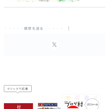
‐‐‐‐‐感想を送る‐‐‐‐‐
クリックで応援