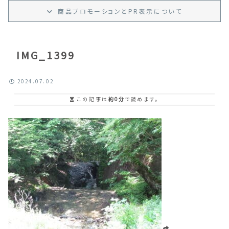
商品プロモーション
と
PR
表示
について
IMG_1399
2024.07.02
この記事は
約0分
で読めます。