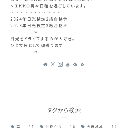
ＮＩＫＫＯ晃々日和を過ごしています。
‐‐‐‐‐＊‐‐‐‐‐
2024年日光検定2級合格🎊
2023年日光検定3級合格🎉
‐‐‐‐‐＊‐‐‐‐‐
日光をドライブするのが大好き。
ひと欠片として頑張ります。
‐‐‐‐‐＊‐‐‐‐‐
タグから検索
車
19
お役立ち
16
今市地域
14