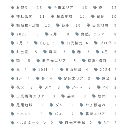
お祭り
13
今市エリア
13
夏
12
神社仏閣
11
藤原地域
10
日記
10
動植物・自然
10
徒歩
10
日光地域
9
2023
9
7月
8
鬼怒川エリア
8
2月
7
くらし
6
日光検定
6
ブログ
5
お土産
5
電車
5
春
5
4月
5
雨
5
奥日光エリア
5
初夏・梅雨
4
秋
4
10月
4
栗山地域
4
2024
4
8月
4
冬
4
足尾エリア
3
屋台
3
花火
3
DIY
3
アート
3
PR
3
日光西町エリア
3
芸術
3
散策
3
足尾地域
3
ダム
3
お子様連れ
3
イベント
3
バス
2
霧降エリア
2
イルミネーション
2
日光市全域
2
3月
2