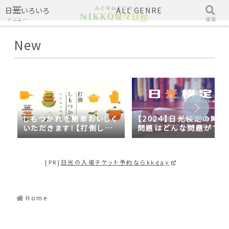
日光いろいろ
ALL GENRE
メニュー
検索
New
しもつかれを簡単おいしく
【2024】日光検定の時事
いただきます！【打倒しも
問題はどんな問題がでる
つかれｓｅａｓｏｎ２】
の？2023年の時事問題
日光づくしだった
[PR]
日光の入場チケット予約ならkkday
Home