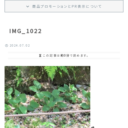
商品プロモーション
と
PR
表示
について
IMG_1022
2024.07.02
この記事は
約0分
で読めます。