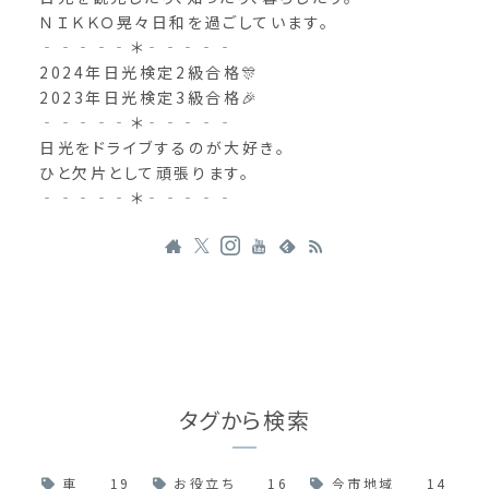
ＮＩＫＫＯ晃々日和を過ごしています。
‐‐‐‐‐＊‐‐‐‐‐
2024年日光検定2級合格🎊
2023年日光検定3級合格🎉
‐‐‐‐‐＊‐‐‐‐‐
日光をドライブするのが大好き。
ひと欠片として頑張ります。
‐‐‐‐‐＊‐‐‐‐‐
タグから検索
車
19
お役立ち
16
今市地域
14