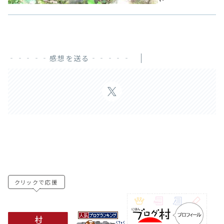
‐‐‐‐‐感想を送る‐‐‐‐‐
クリックで応援