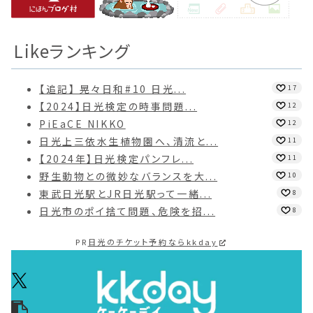
Likeランキング
【追記】 晃々日和#10 日光...
17
【2024】日光検定の時事問題...
12
PiEaCE NIKKO
12
日光上三依水生植物園へ、清流と...
11
【2024年】日光検定パンフレ...
11
野生動物との微妙なバランスを大...
10
東武日光駅とJR日光駅って一緒...
8
日光市のポイ捨て問題、危険を招...
8
PR
日光のチケット予約ならkkday