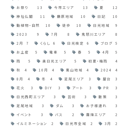
お祭り
13
今市エリア
13
夏
12
神社仏閣
11
藤原地域
10
日記
10
動植物・自然
10
徒歩
10
日光地域
9
2023
9
7月
8
鬼怒川エリア
8
2月
7
くらし
6
日光検定
6
ブログ
5
お土産
5
電車
5
春
5
4月
5
雨
5
奥日光エリア
5
初夏・梅雨
4
秋
4
10月
4
栗山地域
4
2024
4
8月
4
冬
4
足尾エリア
3
屋台
3
花火
3
DIY
3
アート
3
PR
3
日光西町エリア
3
芸術
3
散策
3
足尾地域
3
ダム
3
お子様連れ
3
イベント
3
バス
2
霧降エリア
2
イルミネーション
2
日光市全域
2
3月
2