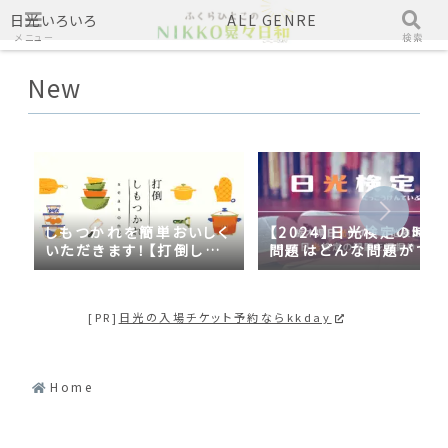
日光いろいろ
ALL GENRE
メニュー
検索
New
しもつかれを簡単おいしく
【2024】日光検定の時事
いただきます！【打倒しも
問題はどんな問題がでる
つかれｓｅａｓｏｎ２】
の？2023年の時事問題
日光づくしだった
[PR]
日光の入場チケット予約ならkkday
Home