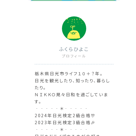
ふくらひよこ
プロフィール
栃木県日光市ライフ１０＋？年。
日光を観光したり、知ったり、暮らし
たり。
ＮＩＫＫＯ晃々日和を過ごしていま
す。
‐‐‐‐‐＊‐‐‐‐‐
2024年日光検定2級合格🎊
2023年日光検定3級合格🎉
‐‐‐‐‐＊‐‐‐‐‐