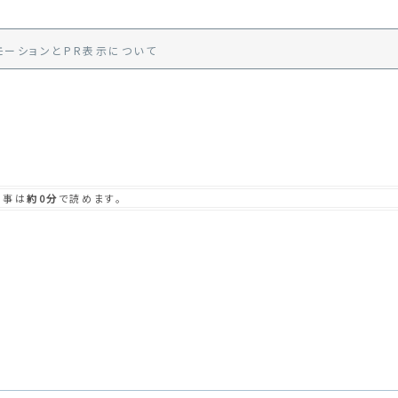
モーション
と
PR
表示
について
記事は
約0分
で読めます。