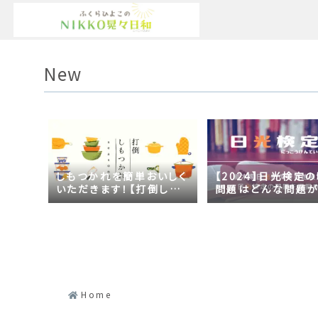
New
しもつかれを簡単おいしく
【2024】日光検定
いただきます！【打倒しも
問題はどんな問題
つかれｓｅａｓｏｎ２】
の？2023年の時事
日光づくしだった
Home