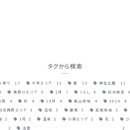
タグから検索
お祭り
13
今市エリア
13
夏
12
神社仏閣
11
8
鬼怒川エリア
8
2月
7
くらし
6
日光検定
梅雨
4
秋
4
10月
4
栗山地域
4
2024
4
日光西町エリア
3
芸術
3
散策
3
足尾地域
3
域
2
3月
2
温泉
2
川俣エリア
2
花
2
さ
2
注意
2