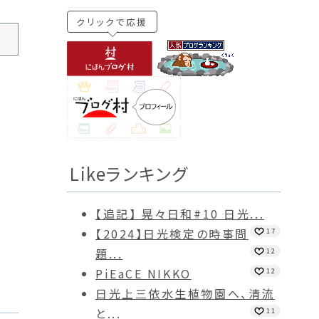
クリックで応援
Likeランキング
【追記】 晃々日和#10 日光...
【2024】日光検定の時事問
17
題...
12
PiEaCE NIKKO
12
日光上三依水生植物園へ、清流
と...
11