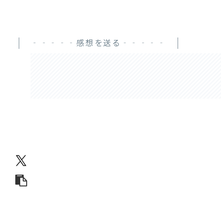
‐‐‐‐‐感想を送る‐‐‐‐‐