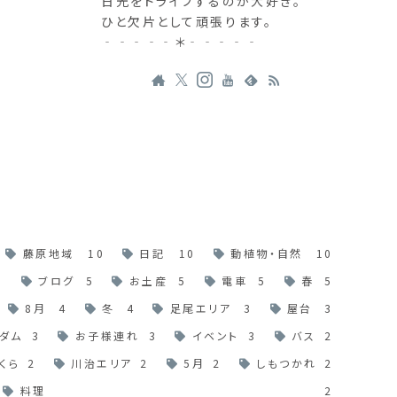
日光をドライブするのが大好き。
ひと欠片として頑張ります。
‐‐‐‐‐＊‐‐‐‐‐
藤原地域
10
日記
10
動植物・自然
10
6
ブログ
5
お土産
5
電車
5
春
5
8月
4
冬
4
足尾エリア
3
屋台
3
ダム
3
お子様連れ
3
イベント
3
バス
2
くら
2
川治エリア
2
5月
2
しもつかれ
2
料理
2