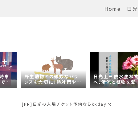
Home
日光
の時事
野生動物との微妙なバラ
日光上三依水生植
がでる
ンスを大切に！熊対策や日
へ、清流と植物を愛
問題は
光の自然が学べるスポッ
【プチ日光】
トも紹介
[PR]
日光の入場チケット予約ならkkday