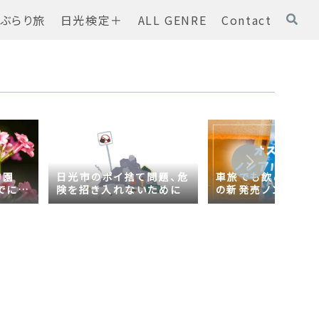
ぶらり旅
日光検定＋
ALL GENRE
Contact
物園
日光市のポイ捨て問題、危
車旅でも飲める！オ
でに
険を招き入れないために
の新発売ノンアルコ
ール【AsahiZERO
ールだった！