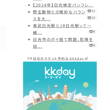
【2024年】日光検定パンフレ...
野生動物との微妙なバラン
11
スを大...
10
東武日光駅とJR日光駅って一
緒...
8
日光市のポイ捨て問題、危険を
招...
8
PR
日光のチケット予約ならkkday