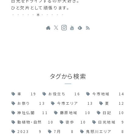
日光をドライブするのが大好き。
ひと欠片として頑張ります。
‐‐‐‐‐＊‐‐‐‐‐
タグから検索
車
19
お役立ち
16
今市地域
14
お祭り
13
今市エリア
13
夏
12
神社仏閣
11
藤原地域
10
日記
10
動植物・自然
10
徒歩
10
日光地域
9
2023
9
7月
8
鬼怒川エリア
8