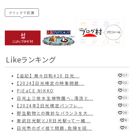
クリックで応援
Likeランキング
【追記】 晃々日和#10 日光...
17
【2024】日光検定の時事問題...
12
PiEaCE NIKKO
12
日光上三依水生植物園へ、清流と...
11
【2024年】日光検定パンフレ...
11
野生動物との微妙なバランスを大...
10
東武日光駅とJR日光駅って一緒...
8
日光市のポイ捨て問題、危険を招...
8