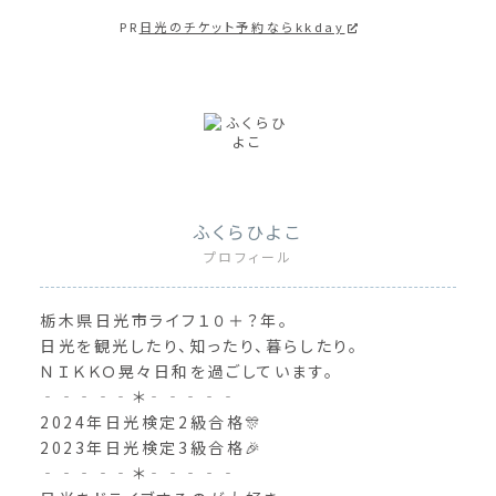
PR
日光のチケット予約ならkkday
ふくらひよこ
プロフィール
栃木県日光市ライフ１０＋？年。
日光を観光したり、知ったり、暮らしたり。
ＮＩＫＫＯ晃々日和を過ごしています。
‐‐‐‐‐＊‐‐‐‐‐
2024年日光検定2級合格🎊
2023年日光検定3級合格🎉
‐‐‐‐‐＊‐‐‐‐‐