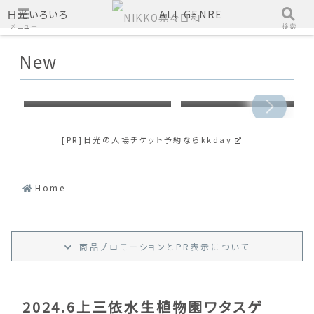
日光いろいろ
ALL GENRE
メニュー
検索
New
しもつかれを簡単おいしく
【2024】日光検定の時事
いただきます！【打倒しも
問題はどんな問題がでる
つかれｓｅａｓｏｎ２】
の？2023年の時事問題
日光づくしだった
[PR]
日光の入場チケット予約ならkkday
Home
商品プロモーション
と
PR
表示
について
2024.6上三依水生植物園ワタスゲ