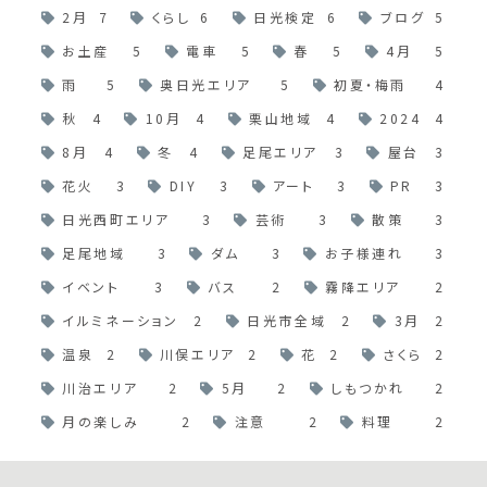
2月
7
くらし
6
日光検定
6
ブログ
5
お土産
5
電車
5
春
5
4月
5
雨
5
奥日光エリア
5
初夏・梅雨
4
秋
4
10月
4
栗山地域
4
2024
4
8月
4
冬
4
足尾エリア
3
屋台
3
花火
3
DIY
3
アート
3
PR
3
日光西町エリア
3
芸術
3
散策
3
足尾地域
3
ダム
3
お子様連れ
3
イベント
3
バス
2
霧降エリア
2
イルミネーション
2
日光市全域
2
3月
2
温泉
2
川俣エリア
2
花
2
さくら
2
川治エリア
2
5月
2
しもつかれ
2
月の楽しみ
2
注意
2
料理
2