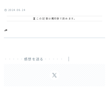
2024.06.24
この記事は
約0分
で読めます。
‐‐‐‐‐感想を送る‐‐‐‐‐