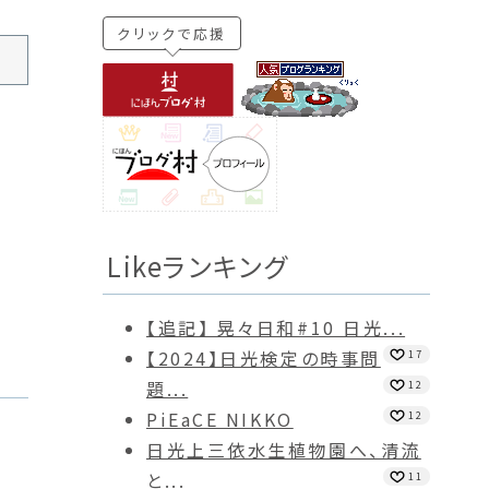
クリックで応援
Likeランキング
【追記】 晃々日和#10 日光...
【2024】日光検定の時事問
17
題...
12
PiEaCE NIKKO
12
日光上三依水生植物園へ、清流
と...
11