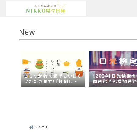
New
しもつかれを簡単おいしく
【2024】日光検定
いただきます！【打倒しも
問題はどんな問題
つかれｓｅａｓｏｎ２】
の？2023年の時事
日光づくしだった
Home