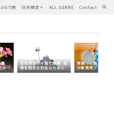
ぶらり旅
日光検定＋
ALL GENRE
Contact
物園
日光市のポイ捨て問題、危
車旅でも飲める！オ
でに
険を招き入れないために
の新発売ノンアルコ
ール【AsahiZERO
ールだった！