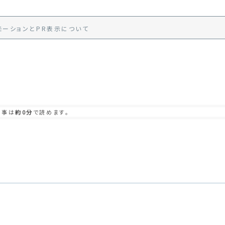
モーション
と
PR
表示
について
記事は
約0分
で読めます。