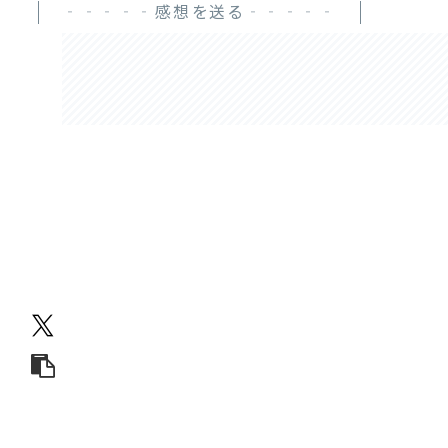
‐‐‐‐‐感想を送る‐‐‐‐‐