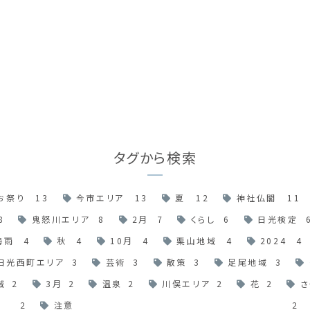
タグから検索
お祭り
13
今市エリア
13
夏
12
神社仏閣
11
8
鬼怒川エリア
8
2月
7
くらし
6
日光検定
梅雨
4
秋
4
10月
4
栗山地域
4
2024
4
日光西町エリア
3
芸術
3
散策
3
足尾地域
3
域
2
3月
2
温泉
2
川俣エリア
2
花
2
さ
2
注意
2