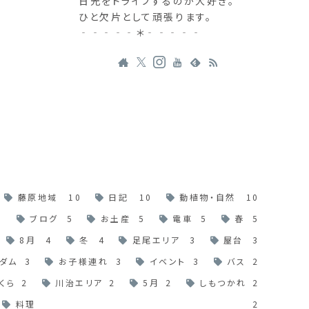
日光をドライブするのが大好き。
ひと欠片として頑張ります。
‐‐‐‐‐＊‐‐‐‐‐
藤原地域
10
日記
10
動植物・自然
10
6
ブログ
5
お土産
5
電車
5
春
5
8月
4
冬
4
足尾エリア
3
屋台
3
ダム
3
お子様連れ
3
イベント
3
バス
2
くら
2
川治エリア
2
5月
2
しもつかれ
2
料理
2