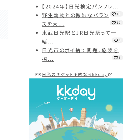
【2024年】日光検定パンフレ...
野生動物との微妙なバラン
11
スを大...
10
東武日光駅とJR日光駅って一
緒...
8
日光市のポイ捨て問題、危険を
招...
8
PR
日光のチケット予約ならkkday