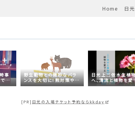
Home
日光
の時事
野生動物との微妙なバラ
日光上三依水生植
がでる
ンスを大切に！熊対策や日
へ、清流と植物を愛
問題は
光の自然が学べるスポッ
【プチ日光】
トも紹介
[PR]
日光の入場チケット予約ならkkday