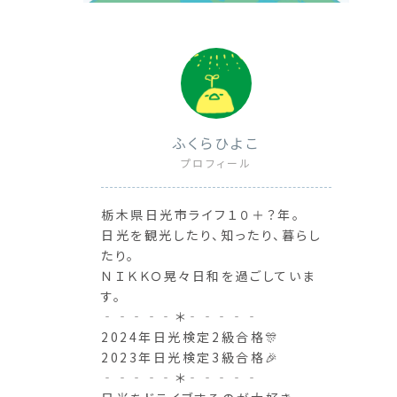
ふくらひよこ
プロフィール
栃木県日光市ライフ１０＋？年。
日光を観光したり、知ったり、暮らし
たり。
ＮＩＫＫＯ晃々日和を過ごしていま
す。
‐‐‐‐‐＊‐‐‐‐‐
2024年日光検定2級合格🎊
2023年日光検定3級合格🎉
‐‐‐‐‐＊‐‐‐‐‐