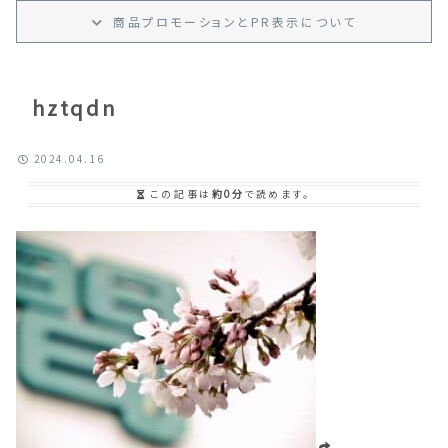
商品プロモーション
と
PR
表示
について
hztqdn
2024.04.16
この記事は
約0分
で読めます。