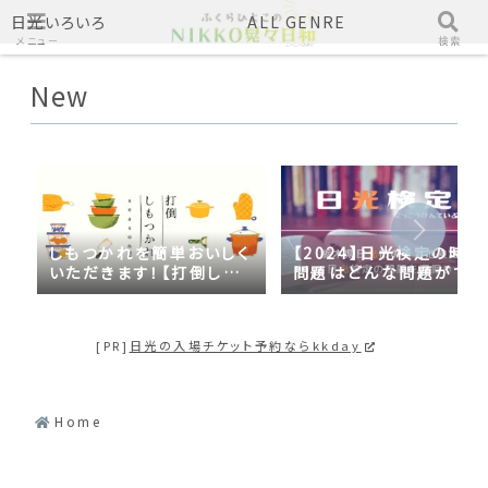
日光いろいろ
ALL GENRE
メニュー
検索
New
しもつかれを簡単おいしく
【2024】日光検定の時事
いただきます！【打倒しも
問題はどんな問題がでる
つかれｓｅａｓｏｎ２】
の？2023年の時事問題
日光づくしだった
[PR]
日光の入場チケット予約ならkkday
Home