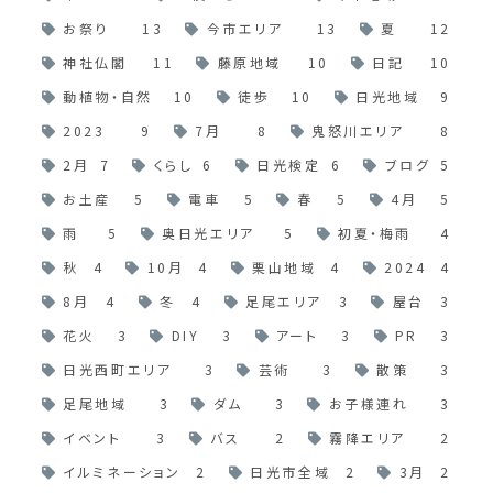
お祭り
13
今市エリア
13
夏
12
神社仏閣
11
藤原地域
10
日記
10
動植物・自然
10
徒歩
10
日光地域
9
2023
9
7月
8
鬼怒川エリア
8
2月
7
くらし
6
日光検定
6
ブログ
5
お土産
5
電車
5
春
5
4月
5
雨
5
奥日光エリア
5
初夏・梅雨
4
秋
4
10月
4
栗山地域
4
2024
4
8月
4
冬
4
足尾エリア
3
屋台
3
花火
3
DIY
3
アート
3
PR
3
日光西町エリア
3
芸術
3
散策
3
足尾地域
3
ダム
3
お子様連れ
3
イベント
3
バス
2
霧降エリア
2
イルミネーション
2
日光市全域
2
3月
2