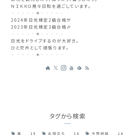
ＮＩＫＫＯ晃々日和を過ごしています。
‐‐‐‐‐＊‐‐‐‐‐
2024年日光検定2級合格🎊
2023年日光検定3級合格🎉
‐‐‐‐‐＊‐‐‐‐‐
日光をドライブするのが大好き。
ひと欠片として頑張ります。
‐‐‐‐‐＊‐‐‐‐‐
タグから検索
車
19
お役立ち
16
今市地域
14