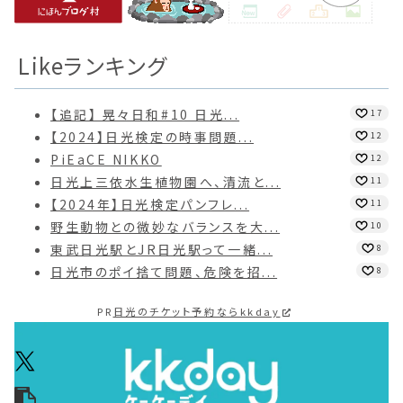
Likeランキング
【追記】 晃々日和#10 日光...
17
【2024】日光検定の時事問題...
12
PiEaCE NIKKO
12
日光上三依水生植物園へ、清流と...
11
【2024年】日光検定パンフレ...
11
野生動物との微妙なバランスを大...
10
東武日光駅とJR日光駅って一緒...
8
日光市のポイ捨て問題、危険を招...
8
PR
日光のチケット予約ならkkday