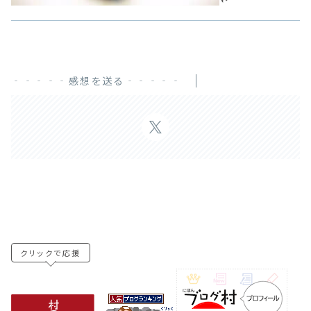
‐‐‐‐‐感想を送る‐‐‐‐‐
クリックで応援