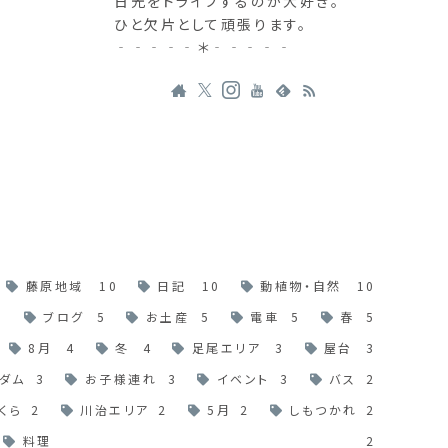
日光をドライブするのが大好き。
ひと欠片として頑張ります。
‐‐‐‐‐＊‐‐‐‐‐
藤原地域
10
日記
10
動植物・自然
10
6
ブログ
5
お土産
5
電車
5
春
5
8月
4
冬
4
足尾エリア
3
屋台
3
ダム
3
お子様連れ
3
イベント
3
バス
2
くら
2
川治エリア
2
5月
2
しもつかれ
2
料理
2