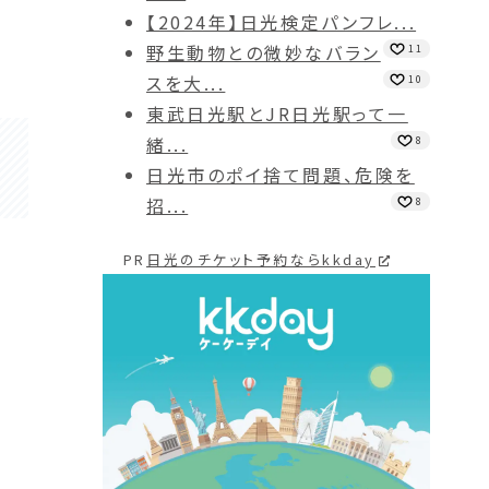
【2024年】日光検定パンフレ...
野生動物との微妙なバラン
11
スを大...
10
東武日光駅とJR日光駅って一
緒...
8
日光市のポイ捨て問題、危険を
招...
8
PR
日光のチケット予約ならkkday