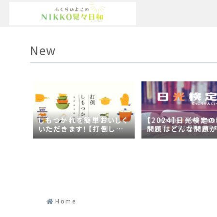
New
しもつかれを簡単おいしく
【2024】日光検定
いただきます！【打倒しも
問題はどんな問題
つかれｓｅａｓｏｎ２】
の？2023年の時事
日光づくしだった
Home