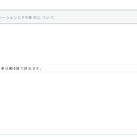
モーション
と
PR
表示
について
記事は
約0分
で読めます。