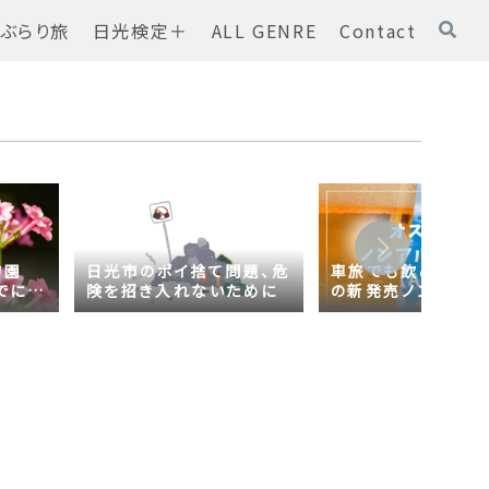
ぶらり旅
日光検定＋
ALL GENRE
Contact
物園
日光市のポイ捨て問題、危
車旅でも飲める！オ
でに
険を招き入れないために
の新発売ノンアルコ
ール【AsahiZERO
ールだった！