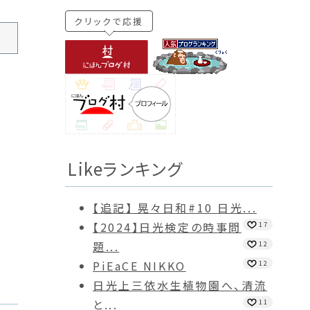
クリックで応援
Likeランキング
【追記】 晃々日和#10 日光...
【2024】日光検定の時事問
17
題...
12
PiEaCE NIKKO
12
日光上三依水生植物園へ、清流
と...
11