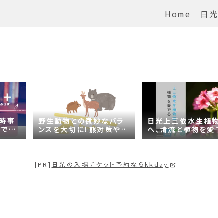
Home
日光
の時事
野生動物との微妙なバラ
日光上三依水生植
がでる
ンスを大切に！熊対策や日
へ、清流と植物を愛
問題は
光の自然が学べるスポッ
【プチ日光】
トも紹介
[PR]
日光の入場チケット予約ならkkday