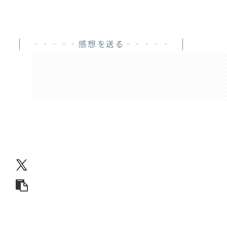
‐‐‐‐‐感想を送る‐‐‐‐‐