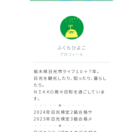
ふくらひよこ
プロフィール
栃木県日光市ライフ１０＋？年。
日光を観光したり、知ったり、暮らし
たり。
ＮＩＫＫＯ晃々日和を過ごしていま
す。
‐‐‐‐‐＊‐‐‐‐‐
2024年日光検定2級合格🎊
2023年日光検定3級合格🎉
‐‐‐‐‐＊‐‐‐‐‐