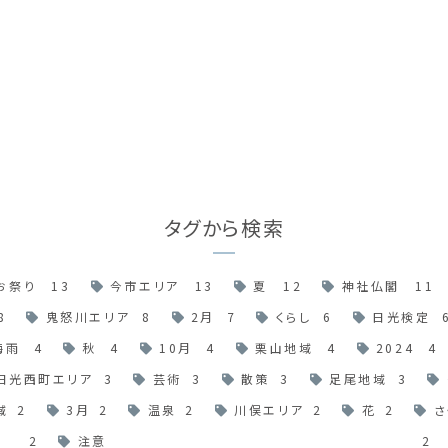
タグから検索
お祭り
13
今市エリア
13
夏
12
神社仏閣
11
8
鬼怒川エリア
8
2月
7
くらし
6
日光検定
梅雨
4
秋
4
10月
4
栗山地域
4
2024
4
日光西町エリア
3
芸術
3
散策
3
足尾地域
3
域
2
3月
2
温泉
2
川俣エリア
2
花
2
さ
2
注意
2