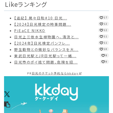
Likeランキング
【追記】 晃々日和#10 日光...
17
【2024】日光検定の時事問題...
12
PiEaCE NIKKO
12
日光上三依水生植物園へ、清流と...
11
【2024年】日光検定パンフレ...
11
野生動物との微妙なバランスを大...
10
東武日光駅とJR日光駅って一緒...
8
日光市のポイ捨て問題、危険を招...
8
PR
日光のチケット予約ならkkday