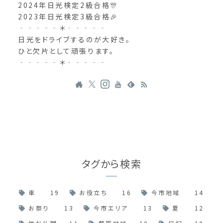
2024年日光検定2級合格🎊
2023年日光検定3級合格🎉
‐‐‐‐‐＊‐‐‐‐‐
日光をドライブするのが大好き。
ひと欠片として頑張ります。
‐‐‐‐‐＊‐‐‐‐‐
タグから検索
車
19
お役立ち
16
今市地域
14
お祭り
13
今市エリア
13
夏
12