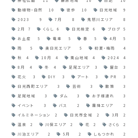
神社仏閣
11
藤原地域
10
日記
10
動植物・自然
10
徒歩
10
日光地域
9
2023
9
7月
8
鬼怒川エリア
8
2月
7
くらし
6
日光検定
6
ブログ
5
お土産
5
電車
5
春
5
4月
5
雨
5
奥日光エリア
5
初夏・梅雨
4
秋
4
10月
4
栗山地域
4
2024
4
8月
4
冬
4
足尾エリア
3
屋台
3
花火
3
DIY
3
アート
3
PR
3
日光西町エリア
3
芸術
3
散策
3
足尾地域
3
ダム
3
お子様連れ
3
イベント
3
バス
2
霧降エリア
2
イルミネーション
2
日光市全域
2
3月
2
温泉
2
川俣エリア
2
花
2
さくら
2
川治エリア
2
5月
2
しもつかれ
2