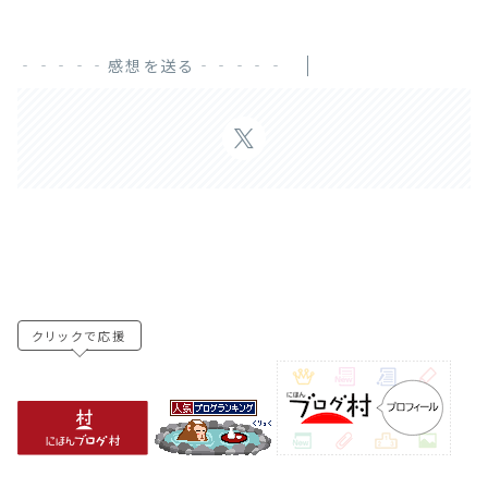
‐‐‐‐‐感想を送る‐‐‐‐‐
クリックで応援