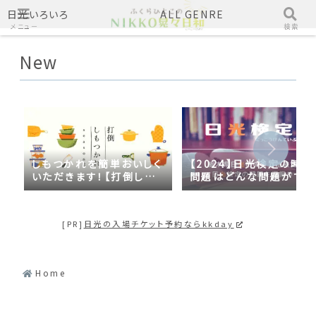
日光いろいろ
ALL GENRE
メニュー
検索
New
しもつかれを簡単おいしく
【2024】日光検定の時事
いただきます！【打倒しも
問題はどんな問題がでる
つかれｓｅａｓｏｎ２】
の？2023年の時事問題
日光づくしだった
[PR]
日光の入場チケット予約ならkkday
Home