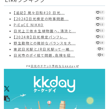
【追記】 晃々日和#10 日光...
17
【2024】日光検定の時事問題...
12
PiEaCE NIKKO
12
日光上三依水生植物園へ、清流と...
11
【2024年】日光検定パンフレ...
11
野生動物との微妙なバランスを大...
10
東武日光駅とJR日光駅って一緒...
8
日光市のポイ捨て問題、危険を招...
8
PR
日光のチケット予約ならkkday