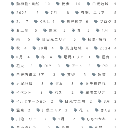
動植物・自然
10
徒歩
10
日光地域
9
2023
9
7月
8
鬼怒川エリア
8
2月
7
くらし
6
日光検定
6
ブログ
5
お土産
5
電車
5
春
5
4月
5
雨
5
奥日光エリア
5
初夏・梅雨
4
秋
4
10月
4
栗山地域
4
2024
4
8月
4
冬
4
足尾エリア
3
屋台
3
花火
3
DIY
3
アート
3
PR
3
日光西町エリア
3
芸術
3
散策
3
足尾地域
3
ダム
3
お子様連れ
3
イベント
3
バス
2
霧降エリア
2
イルミネーション
2
日光市全域
2
3月
2
温泉
2
川俣エリア
2
花
2
さくら
2
川治エリア
2
5月
2
しもつかれ
2
月の楽しみ
2
注意
2
料理
2