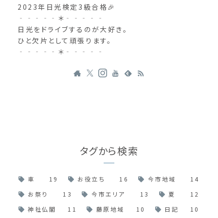
2023年日光検定3級合格🎉
‐‐‐‐‐＊‐‐‐‐‐
日光をドライブするのが大好き。
ひと欠片として頑張ります。
‐‐‐‐‐＊‐‐‐‐‐
タグから検索
車
19
お役立ち
16
今市地域
14
お祭り
13
今市エリア
13
夏
12
神社仏閣
11
藤原地域
10
日記
10