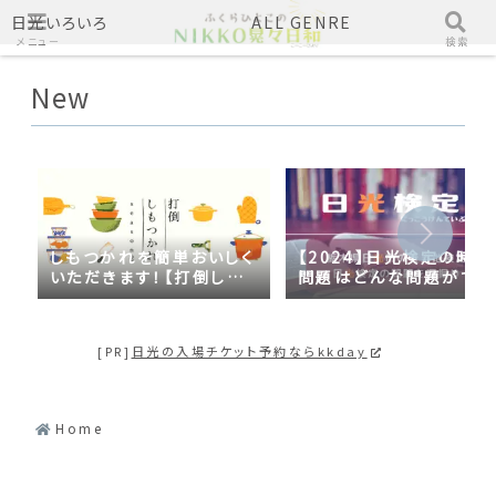
日光いろいろ
ALL GENRE
メニュー
検索
New
しもつかれを簡単おいしく
【2024】日光検定の時事
いただきます！【打倒しも
問題はどんな問題がでる
つかれｓｅａｓｏｎ２】
の？2023年の時事問題
日光づくしだった
[PR]
日光の入場チケット予約ならkkday
Home