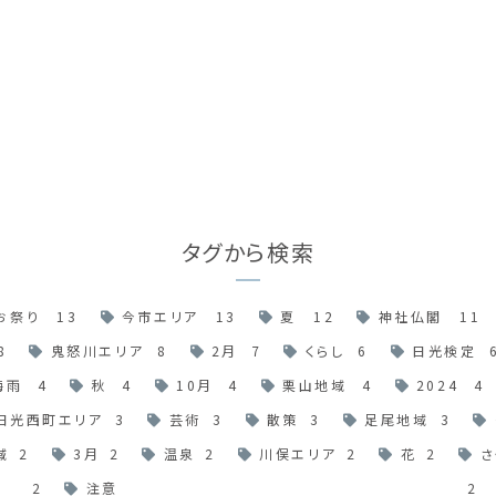
タグから検索
お祭り
13
今市エリア
13
夏
12
神社仏閣
11
8
鬼怒川エリア
8
2月
7
くらし
6
日光検定
梅雨
4
秋
4
10月
4
栗山地域
4
2024
4
日光西町エリア
3
芸術
3
散策
3
足尾地域
3
域
2
3月
2
温泉
2
川俣エリア
2
花
2
さ
2
注意
2