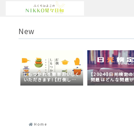
New
しもつかれを簡単おいしく
【2024】日光検定
いただきます！【打倒しも
問題はどんな問題
つかれｓｅａｓｏｎ２】
の？2023年の時事
日光づくしだった
Home