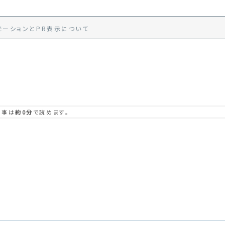
モーション
と
PR
表示
について
記事は
約0分
で読めます。