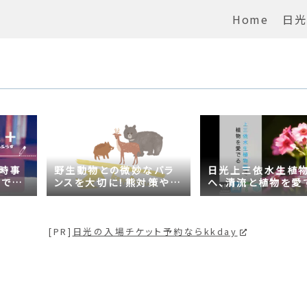
Home
日光
の時事
野生動物との微妙なバラ
日光上三依水生植
がでる
ンスを大切に！熊対策や日
へ、清流と植物を愛
問題は
光の自然が学べるスポッ
【プチ日光】
トも紹介
[PR]
日光の入場チケット予約ならkkday