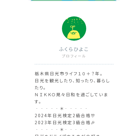
ふくらひよこ
プロフィール
栃木県日光市ライフ１０＋？年。
日光を観光したり、知ったり、暮らし
たり。
ＮＩＫＫＯ晃々日和を過ごしていま
す。
‐‐‐‐‐＊‐‐‐‐‐
2024年日光検定2級合格🎊
2023年日光検定3級合格🎉
‐‐‐‐‐＊‐‐‐‐‐