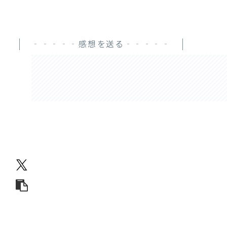
‐‐‐‐‐感想を送る‐‐‐‐‐