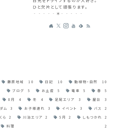
日光をドライブするのが大好き。
ひと欠片として頑張ります。
‐‐‐‐‐＊‐‐‐‐‐
藤原地域
10
日記
10
動植物・自然
10
6
ブログ
5
お土産
5
電車
5
春
5
8月
4
冬
4
足尾エリア
3
屋台
3
ダム
3
お子様連れ
3
イベント
3
バス
2
くら
2
川治エリア
2
5月
2
しもつかれ
2
料理
2