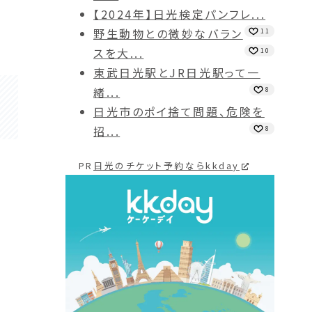
【2024年】日光検定パンフレ...
野生動物との微妙なバラン
11
スを大...
10
東武日光駅とJR日光駅って一
緒...
8
日光市のポイ捨て問題、危険を
招...
8
PR
日光のチケット予約ならkkday