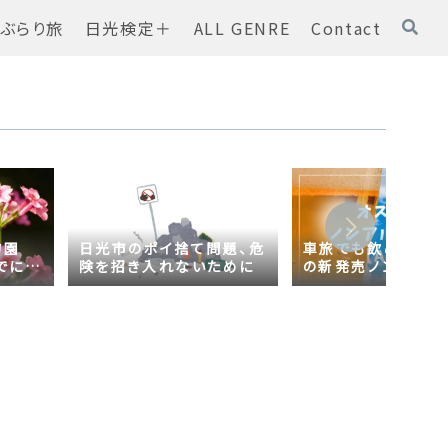
ぶらり旅
日光検定＋
ALL GENRE
Contact
物園
日光市のポイ捨て問題、危
車旅でも飲める！オ
でに
険を招き入れないために
の新発売ノンアルコ
ール【AsahiZERO
ールだった！