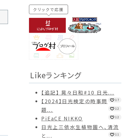
クリックで応援
Likeランキング
【追記】 晃々日和#10 日光...
【2024】日光検定の時事問
17
題...
12
PiEaCE NIKKO
12
日光上三依水生植物園へ、清流
と...
11