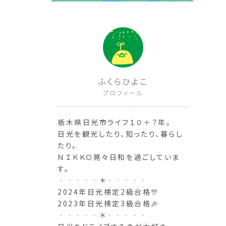
ふくらひよこ
プロフィール
栃木県日光市ライフ１０＋？年。
日光を観光したり、知ったり、暮らし
たり。
ＮＩＫＫＯ晃々日和を過ごしていま
す。
‐‐‐‐‐＊‐‐‐‐‐
2024年日光検定2級合格🎊
2023年日光検定3級合格🎉
‐‐‐‐‐＊‐‐‐‐‐