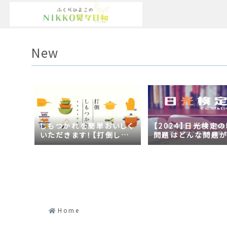
New
しもつかれを簡単おいしく
【2024】日光検定
いただきます！【打倒しも
問題はどんな問題
つかれｓｅａｓｏｎ２】
の？2023年の時事
日光づくしだった
Home