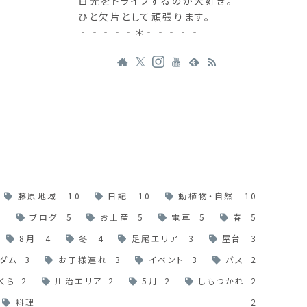
日光をドライブするのが大好き。
ひと欠片として頑張ります。
‐‐‐‐‐＊‐‐‐‐‐
藤原地域
10
日記
10
動植物・自然
10
6
ブログ
5
お土産
5
電車
5
春
5
8月
4
冬
4
足尾エリア
3
屋台
3
ダム
3
お子様連れ
3
イベント
3
バス
2
くら
2
川治エリア
2
5月
2
しもつかれ
2
料理
2