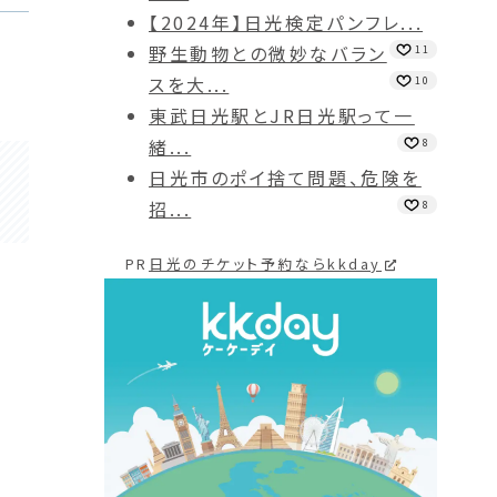
【2024年】日光検定パンフレ...
野生動物との微妙なバラン
11
スを大...
10
東武日光駅とJR日光駅って一
緒...
8
日光市のポイ捨て問題、危険を
招...
8
PR
日光のチケット予約ならkkday