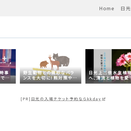
Home
日光
の時事
野生動物との微妙なバラ
日光上三依水生植
がでる
ンスを大切に！熊対策や日
へ、清流と植物を愛
問題は
光の自然が学べるスポッ
【プチ日光】
トも紹介
[PR]
日光の入場チケット予約ならkkday