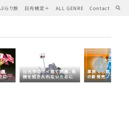
ぶらり旅
日光検定＋
ALL GENRE
Contact
物園
日光市のポイ捨て問題、危
車旅でも飲める！オ
でに
険を招き入れないために
の新発売ノンアルコ
ール【AsahiZERO
ールだった！