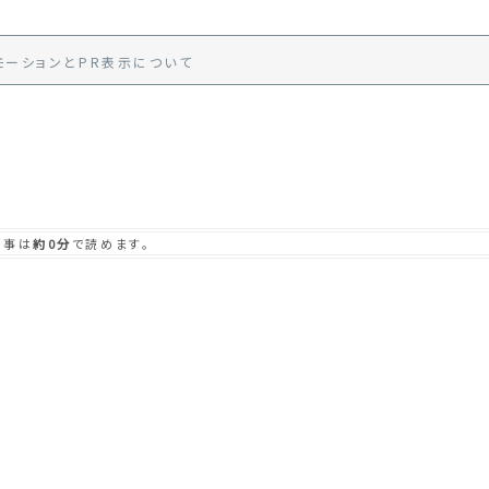
モーション
と
PR
表示
について
記事は
約0分
で読めます。