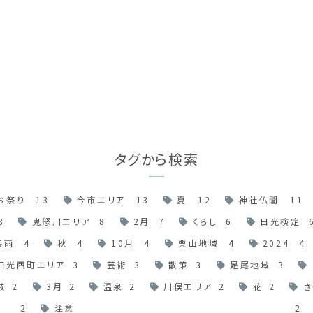
タグから検索
お祭り
13
今市エリア
13
夏
12
神社仏閣
11
8
鬼怒川エリア
8
2月
7
くらし
6
日光検定
梅雨
4
秋
4
10月
4
栗山地域
4
2024
4
日光西町エリア
3
芸術
3
散策
3
足尾地域
3
域
2
3月
2
温泉
2
川俣エリア
2
花
2
さ
2
注意
2