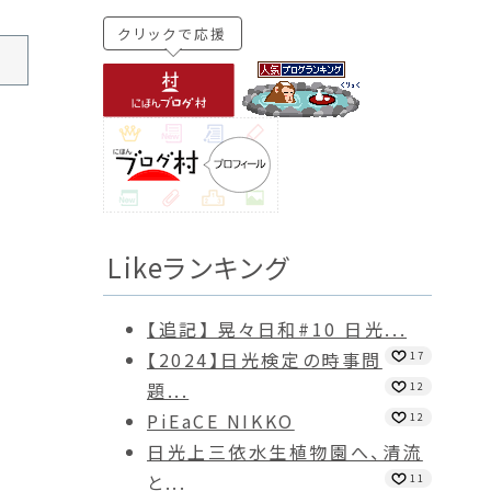
クリックで応援
Likeランキング
【追記】 晃々日和#10 日光...
【2024】日光検定の時事問
17
題...
12
PiEaCE NIKKO
12
日光上三依水生植物園へ、清流
と...
11