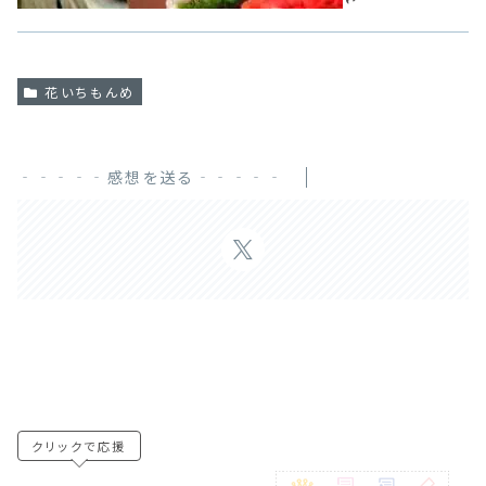
花いちもんめ
‐‐‐‐‐感想を送る‐‐‐‐‐
クリックで応援