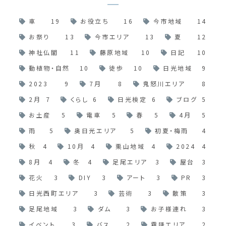
車
19
お役立ち
16
今市地域
14
お祭り
13
今市エリア
13
夏
12
神社仏閣
11
藤原地域
10
日記
10
動植物・自然
10
徒歩
10
日光地域
9
2023
9
7月
8
鬼怒川エリア
8
2月
7
くらし
6
日光検定
6
ブログ
5
お土産
5
電車
5
春
5
4月
5
雨
5
奥日光エリア
5
初夏・梅雨
4
秋
4
10月
4
栗山地域
4
2024
4
8月
4
冬
4
足尾エリア
3
屋台
3
花火
3
DIY
3
アート
3
PR
3
日光西町エリア
3
芸術
3
散策
3
足尾地域
3
ダム
3
お子様連れ
3
イベント
3
バス
2
霧降エリア
2