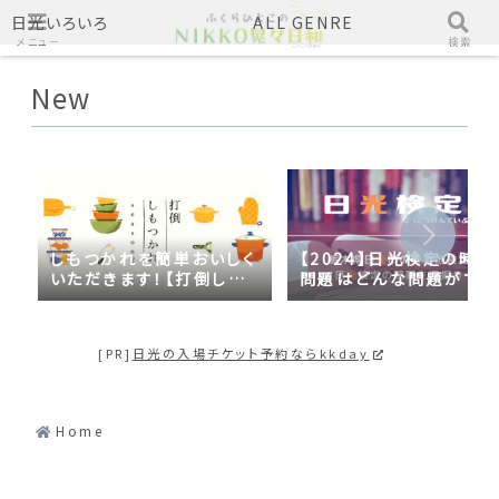
日光いろいろ
ALL GENRE
メニュー
検索
New
しもつかれを簡単おいしく
【2024】日光検定の時事
いただきます！【打倒しも
問題はどんな問題がでる
つかれｓｅａｓｏｎ２】
の？2023年の時事問題
日光づくしだった
[PR]
日光の入場チケット予約ならkkday
Home