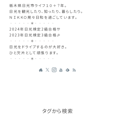
栃木県日光市ライフ１０＋？年。
日光を観光したり、知ったり、暮らしたり。
ＮＩＫＫＯ晃々日和を過ごしています。
‐‐‐‐‐＊‐‐‐‐‐
2024年日光検定2級合格🎊
2023年日光検定3級合格🎉
‐‐‐‐‐＊‐‐‐‐‐
日光をドライブするのが大好き。
ひと欠片として頑張ります。
‐‐‐‐‐＊‐‐‐‐‐
タグから検索