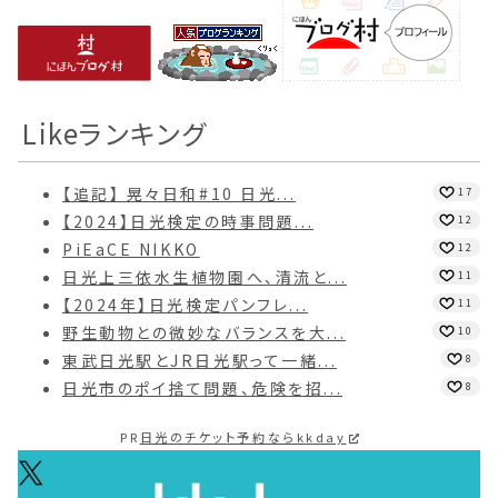
Likeランキング
【追記】 晃々日和#10 日光...
17
【2024】日光検定の時事問題...
12
PiEaCE NIKKO
12
日光上三依水生植物園へ、清流と...
11
【2024年】日光検定パンフレ...
11
野生動物との微妙なバランスを大...
10
東武日光駅とJR日光駅って一緒...
8
日光市のポイ捨て問題、危険を招...
8
PR
日光のチケット予約ならkkday