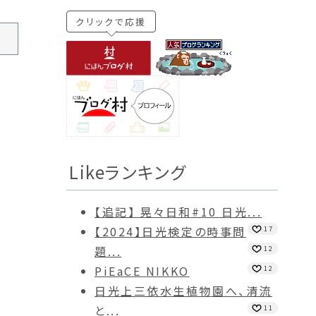
クリックで応援
Likeランキング
【追記】 晃々日和#10 日光...
【2024】日光検定の時事問
17
題...
12
PiEaCE NIKKO
12
日光上三依水生植物園へ、清流
と...
11