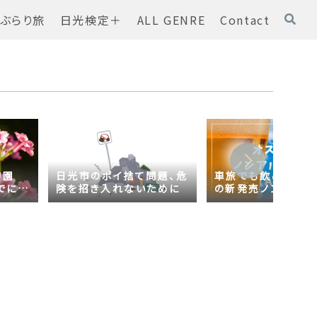
ぶらり旅
日光検定＋
ALL GENRE
Contact
物園
日光市のポイ捨て問題、危
車旅でも飲める！オ
でに
険を招き入れないために
の新発売ノンアルコ
ール【AsahiZERO
ールだった！