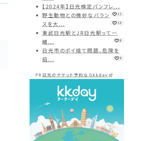
【2024年】日光検定パンフレ...
野生動物との微妙なバラン
11
スを大...
10
東武日光駅とJR日光駅って一
緒...
8
日光市のポイ捨て問題、危険を
招...
8
PR
日光のチケット予約ならkkday