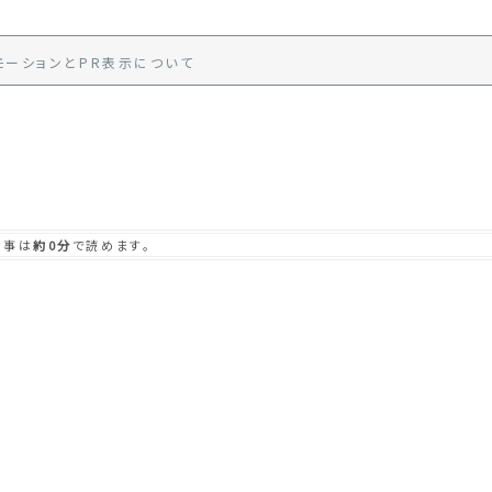
モーション
と
PR
表示
について
記事は
約0分
で読めます。