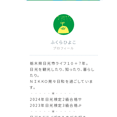
ふくらひよこ
プロフィール
栃木県日光市ライフ１０＋？年。
日光を観光したり、知ったり、暮らし
たり。
ＮＩＫＫＯ晃々日和を過ごしていま
す。
‐‐‐‐‐＊‐‐‐‐‐
2024年日光検定2級合格🎊
2023年日光検定3級合格🎉
‐‐‐‐‐＊‐‐‐‐‐