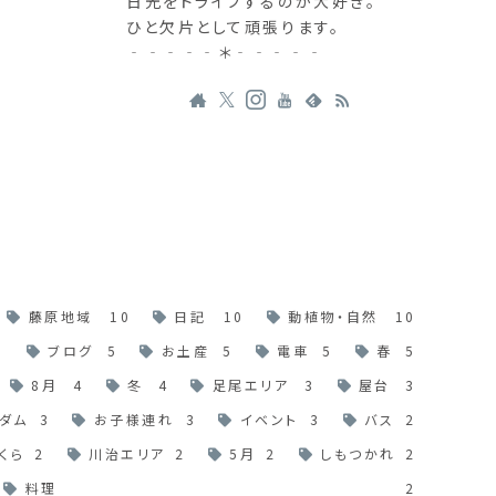
日光をドライブするのが大好き。
ひと欠片として頑張ります。
‐‐‐‐‐＊‐‐‐‐‐
藤原地域
10
日記
10
動植物・自然
10
6
ブログ
5
お土産
5
電車
5
春
5
8月
4
冬
4
足尾エリア
3
屋台
3
ダム
3
お子様連れ
3
イベント
3
バス
2
くら
2
川治エリア
2
5月
2
しもつかれ
2
料理
2