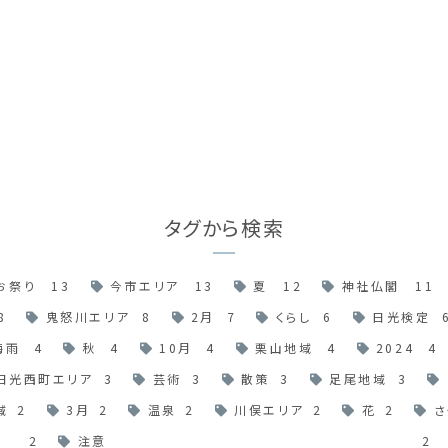
タグから検索
お祭り
13
今市エリア
13
夏
12
神社仏閣
11
8
鬼怒川エリア
8
2月
7
くらし
6
日光検定
梅雨
4
秋
4
10月
4
栗山地域
4
2024
4
日光西町エリア
3
芸術
3
散策
3
足尾地域
3
域
2
3月
2
温泉
2
川俣エリア
2
花
2
さ
2
注意
2