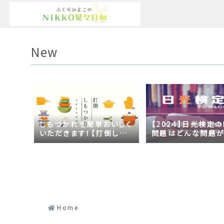
New
しもつかれを簡単おいしく
【2024】日光検定
いただきます！【打倒しも
問題はどんな問題
つかれｓｅａｓｏｎ２】
の？2023年の時事
日光づくしだった
Home