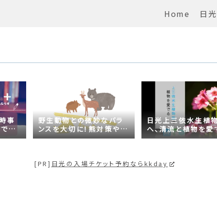
Home
日光
の時事
野生動物との微妙なバラ
日光上三依水生植
がでる
ンスを大切に！熊対策や日
へ、清流と植物を愛
問題は
光の自然が学べるスポッ
【プチ日光】
トも紹介
[PR]
日光の入場チケット予約ならkkday